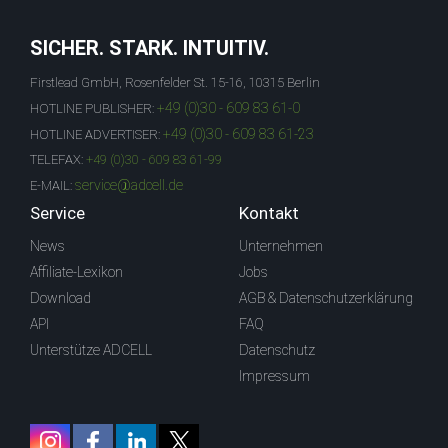
SICHER. STARK. INTUITIV.
Firstlead GmbH, Rosenfelder St. 15-16, 10315 Berlin
+49 (0)30 - 609 83 61-0
HOTLINE PUBLISHER:
+49 (0)30 - 609 83 61-23
HOTLINE ADVERTISER:
TELEFAX:
+49 (0)30 - 609 83 61-99
service@adcell.de
E-MAIL:
Service
Kontakt
News
Unternehmen
Affiliate-Lexikon
Jobs
Download
AGB & Datenschutzerklärung
API
FAQ
Unterstütze ADCELL
Datenschutz
Impressum