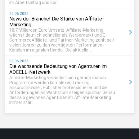
im Arbeitsalltag und sor...
22.06.2026
News der Branche! Die Stärke von Affiliate-
Marketing.
18,7 Milliarden Euro Umsatz: Affiliate-Marketing
wächst deutlich schneller als Werbemarkt und E-
CommerceAffiliate- und Partner-Marketing zählt seit
vielen Jahren zu den wichtigsten Performance-
Kanälen im digitalen Handel. Die aktuelle ...
09.06.2026
Die wachsende Bedeutung von Agenturen im
ADCELL-Netzwerk
Affiliate-Marketing verändert sich gerade massiv.
Programme werden komplexer, Tracking
anspruchsvoller, Publisher professioneller und die
Anforderungen an Wachstum steigen spürbar. Genau
deshalb gewinnen Agenturen im Affiliate-Marketing
immer stär...