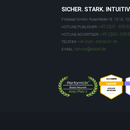
SICHER. STARK. INTUITIV
Firstlead GmbH, Rosenfelder St. 15-16, 10
+49 (0)30 - 609 8
HOTLINE PUBLISHER:
+49 (0)30 - 609 
HOTLINE ADVERTISER:
TELEFAX:
+49 (0)30 - 609 83 61-99
service@adcell.de
E-MAIL: