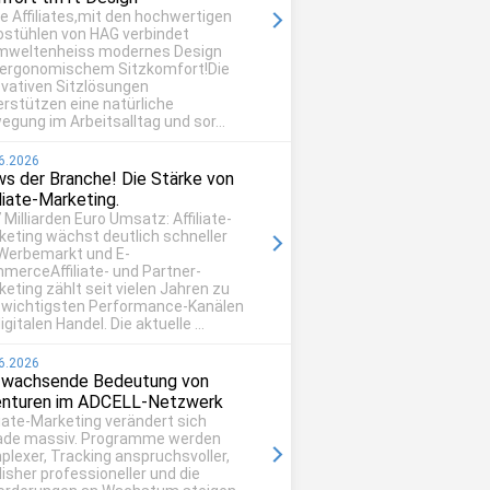
be Affiliates,mit den hochwertigen
ostühlen von HAG verbindet
mweltenheiss modernes Design
 ergonomischem Sitzkomfort!Die
ovativen Sitzlösungen
erstützen eine natürliche
egung im Arbeitsalltag und sor...
6.2026
s der Branche! Die Stärke von
iliate-Marketing.
 Milliarden Euro Umsatz: Affiliate-
keting wächst deutlich schneller
 Werbemarkt und E-
merceAffiliate- und Partner-
eting zählt seit vielen Jahren zu
 wichtigsten Performance-Kanälen
igitalen Handel. Die aktuelle ...
6.2026
 wachsende Bedeutung von
nturen im ADCELL-Netzwerk
liate-Marketing verändert sich
ade massiv. Programme werden
plexer, Tracking anspruchsvoller,
isher professioneller und die