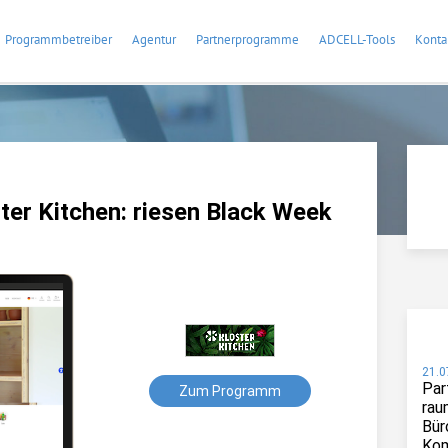
Programmbetreiber
Agentur
Partnerprogramme
ADCELL-Tools
Konta
er Kitchen: riesen Black Week
21.0
Par
Zum Programm
rau
Bür
Kom