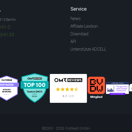
.
Service
News
315 Berlin
Affiliate-Lexikon
3 61-0
Download
83 61-23
API
Unterstütze ADCELL
©2003 - 2026 Firstlead GmbH