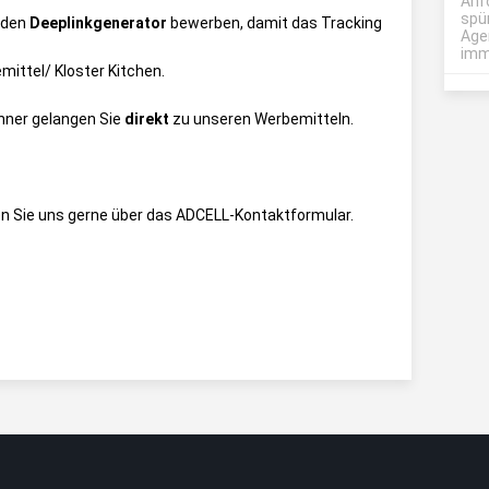
Anf
spü
 den
Deeplinkgenerator
bewerben, damit das Tracking
Age
imme
ittel/ Kloster Kitchen
.
anner gelangen Sie
direkt
zu unseren Werbemitteln.
n Sie uns gerne über das
ADCELL-Kontaktformular
.