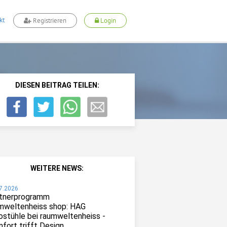
kt
Registrieren
Login
DIESEN BEITRAG TEILEN:
WEITERE NEWS:
7.2026
tnerprogramm
mweltenheiss shop: HAG
ostühle bei raumweltenheiss -
fort trifft Design