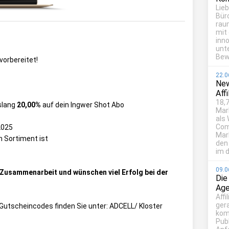
Lie
Bür
rau
mit
inn
unt
Bew
 vorbereitet!
22.0
New
Aff
18,7
slang
20,00%
auf dein Ingwer Shot Abo
Mar
als
Com
2025
Mark
m Sortiment ist
den
im d
09.0
e Zusammenarbeit und wünschen viel Erfolg bei der
Die
Age
Affi
ger
ie Gutscheincodes finden Sie unter:
ADCELL/ Kloster
kom
Publ