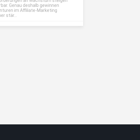
orderungen an Wachstum steigen
rbar. Genau deshalb gewinnen
nturen im Affiliate-Marketing
r stär...