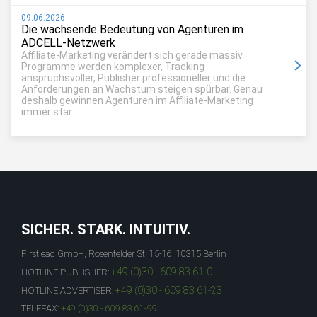
09.06.2026
Die wachsende Bedeutung von Agenturen im
ADCELL-Netzwerk
Affiliate-Marketing verändert sich gerade massiv.
Programme werden komplexer, Tracking
anspruchsvoller, Publisher professioneller und die
Anforderungen an Wachstum steigen spürbar. Genau
deshalb gewinnen Agenturen im Affiliate-Marketing
immer stär...
SICHER. STARK. INTUITIV.
Firstlead GmbH, Rosenfelder St. 15-16, 10315 Berlin
+49 (0)30 - 609 83 61-0
HOTLINE PUBLISHER:
+49 (0)30 - 609 83 61-23
HOTLINE ADVERTISER:
TELEFAX:
+49 (0)30 - 609 83 61-99