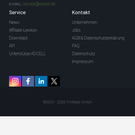
service@adcell.de
E-MAIL:
Service
Kontakt
News
Unternehmen
Affiliate-Lexikon
Jobs
Download
AGB & Datenschutzerklärung
API
FAQ
Unterstütze ADCELL
Datenschutz
Impressum
©2003 - 2026 Firstlead GmbH