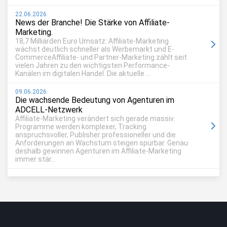
22.06.2026
News der Branche! Die Stärke von Affiliate-
Marketing.
18,7 Milliarden Euro Umsatz: Affiliate-Marketing
wächst deutlich schneller als Werbemarkt und E-
CommerceAffiliate- und Partner-Marketing zählt seit
vielen Jahren zu den wichtigsten Performance-
Kanälen im digitalen Handel. Die aktuelle ...
09.06.2026
Die wachsende Bedeutung von Agenturen im
ADCELL-Netzwerk
Affiliate-Marketing verändert sich gerade massiv.
Programme werden komplexer, Tracking
anspruchsvoller, Publisher professioneller und die
Anforderungen an Wachstum steigen spürbar. Genau
deshalb gewinnen Agenturen im Affiliate-Marketing
immer stär...