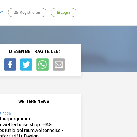
kt
Registrieren
Login
DIESEN BEITRAG TEILEN:
WEITERE NEWS:
7.2026
tnerprogramm
mweltenheiss shop: HAG
ostühle bei raumweltenheiss -
fort trifft Design