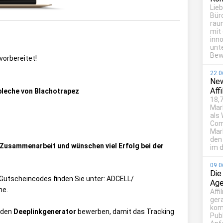
Lie
Bür
rau
mit
inn
unt
Bew
 vorbereitet!
22.0
New
Aff
bleche von Blachotrapez
18,7
Mar
als
Com
Mark
den
e Zusammenarbeit und wünschen viel Erfolg bei der
im d
09.0
Die
ie Gutscheincodes finden Sie unter:
ADCELL/
Age
ne
.
Affi
ger
kom
 den
Deeplinkgenerator
bewerben, damit das Tracking
Publ