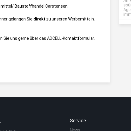
Anf
spü
mittel/ Baustoffhandel Carstensen
.
Age
imme
anner gelangen Sie
direkt
zu unseren Werbemitteln.
n Sie uns gerne über das
ADCELL-Kontaktformular
.
.
Service
News