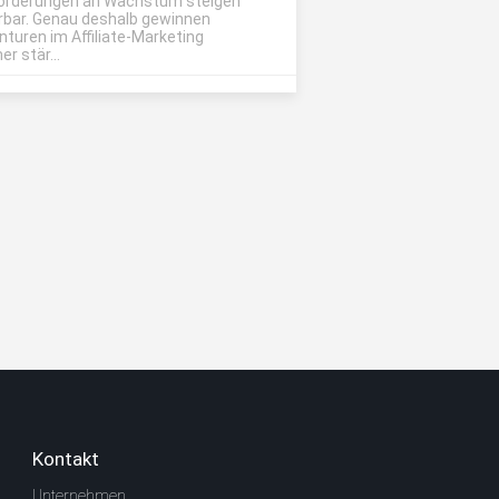
orderungen an Wachstum steigen
rbar. Genau deshalb gewinnen
nturen im Affiliate-Marketing
r stär...
Kontakt
Unternehmen