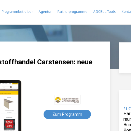
Programmbetreiber
Agentur
Partnerprogramme
ADCELL-Tools
Konta
toffhandel Carstensen: neue
21.0
Par
Zum Programm
rau
Bür
Kom