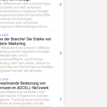
be Affiliates,mit den hochwertigen
ostühlen von HAG verbindet
mweltenheiss modernes Design
 ergonomischem Sitzkomfort!Die
ovativen Sitzlösungen
erstützen eine natürliche
egung im Arbeitsalltag und sor...
6.2026
s der Branche! Die Stärke von
iliate-Marketing.
 Milliarden Euro Umsatz: Affiliate-
keting wächst deutlich schneller
 Werbemarkt und E-
merceAffiliate- und Partner-
eting zählt seit vielen Jahren zu
 wichtigsten Performance-Kanälen
igitalen Handel. Die aktuelle ...
6.2026
 wachsende Bedeutung von
nturen im ADCELL-Netzwerk
liate-Marketing verändert sich
ade massiv. Programme werden
plexer, Tracking anspruchsvoller,
isher professioneller und die