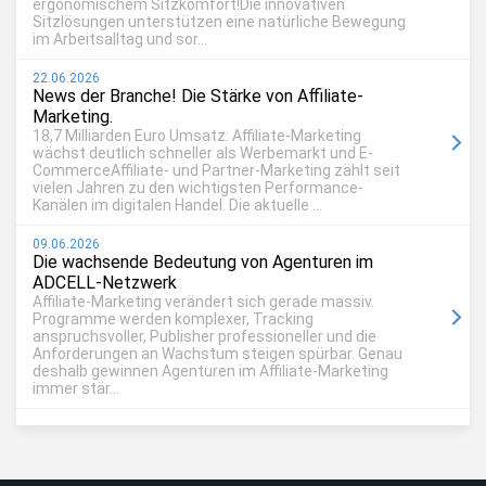
ergonomischem Sitzkomfort!Die innovativen
Sitzlösungen unterstützen eine natürliche Bewegung
im Arbeitsalltag und sor...
22.06.2026
News der Branche! Die Stärke von Affiliate-
Marketing.
18,7 Milliarden Euro Umsatz: Affiliate-Marketing
wächst deutlich schneller als Werbemarkt und E-
CommerceAffiliate- und Partner-Marketing zählt seit
vielen Jahren zu den wichtigsten Performance-
Kanälen im digitalen Handel. Die aktuelle ...
09.06.2026
Die wachsende Bedeutung von Agenturen im
ADCELL-Netzwerk
Affiliate-Marketing verändert sich gerade massiv.
Programme werden komplexer, Tracking
anspruchsvoller, Publisher professioneller und die
Anforderungen an Wachstum steigen spürbar. Genau
deshalb gewinnen Agenturen im Affiliate-Marketing
immer stär...