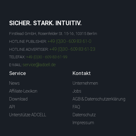
SICHER. STARK. INTUITIV.
Firstlead GmbH, Rosenfelder St. 15-16, 10315 Berlin
+49 (0)30 - 609 83 61-0
HOTLINE PUBLISHER:
+49 (0)30 - 609 83 61-23
HOTLINE ADVERTISER:
TELEFAX:
+49 (0)30 - 609 83 61-99
service@adcell.de
E-MAIL:
Service
Kontakt
News
Unternehmen
Affiliate-Lexikon
Jobs
Download
AGB & Datenschutzerklärung
API
FAQ
Unterstütze ADCELL
Datenschutz
Impressum