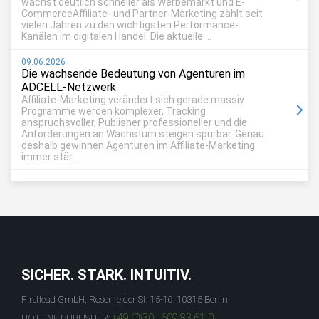
wächst deutlich schneller als Werbemarkt und E-
CommerceAffiliate- und Partner-Marketing zählt seit
vielen Jahren zu den wichtigsten Performance-
Kanälen im digitalen Handel. Die aktuelle ...
09.06.2026
Die wachsende Bedeutung von Agenturen im
ADCELL-Netzwerk
Affiliate-Marketing verändert sich gerade massiv.
Programme werden komplexer, Tracking
anspruchsvoller, Publisher professioneller und die
Anforderungen an Wachstum steigen spürbar. Genau
deshalb gewinnen Agenturen im Affiliate-Marketing
immer stär...
SICHER. STARK. INTUITIV.
Firstlead GmbH, Rosenfelder St. 15-16, 10315 Berlin
+49 (0)30 - 609 83 61-0
HOTLINE PUBLISHER: