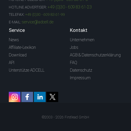
+49 (0)30 - 609 83 61-23
HOTLINE ADVERTISER:
TELEFAX:
+49 (0)30 - 609 83 61-99
service@adcell.de
E-MAIL:
Service
Kontakt
News
Unternehmen
Affiliate-Lexikon
Jobs
Download
AGB & Datenschutzerklärung
API
FAQ
Unterstütze ADCELL
Datenschutz
Impressum
©2003 - 2026 Firstlead GmbH