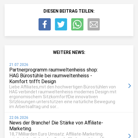
DIESEN BEITRAG TEILEN:
WEITERE NEWS:
21.07.2026
Partnerprogramm raumweltenheiss shop:
HAG Bürostühle bei raumweltenheiss -
Komfort trifft Design
Liebe Affiliates,mit den hochwertigen Bürostühlen von
HAG verbindet raumweltenheiss modernes Design mit
ergonomischem Sitzkomfort!Die innovativen
Sitzlösungen unterstützen eine natürliche Bewegung
im Arbeitsalltag und sor...
22.06.2026
News der Branche! Die Stärke von Affiliate-
Marketing.
18,7 Milliarden Euro Umsatz: Affiliate-Marketing