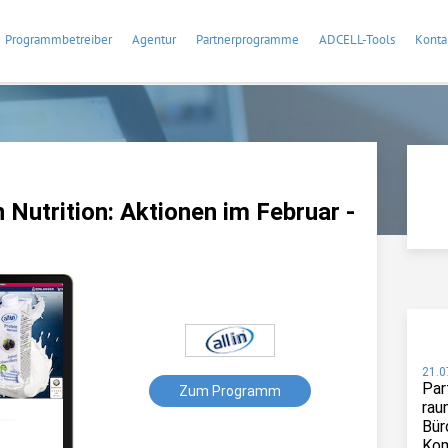
Programmbetreiber
Agentur
Partnerprogramme
ADCELL-Tools
Konta
 Nutrition: Aktionen im Februar -
21.0
Par
Zum Programm
rau
Bür
Kom