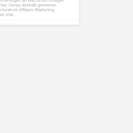
orderungen an Wachstum steigen
rbar. Genau deshalb gewinnen
nturen im Affiliate-Marketing
r stär...