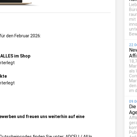
Lie
Bür
rau
mit
inn
unt
Bew
für den Februar 2026:
22.0
New
Aff
f ALLES im Shop
18,7
nterlegt
Mar
als
Com
ukte
Mark
nterlegt
den
im d
09.0
Die
Age
ewerben und freuen uns weiterhin auf eine
Affi
ger
kom
Publ
ie Gutscheincodes finden Sie unter:
ADCELL/ All In