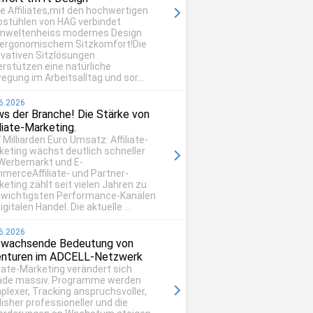
be Affiliates,mit den hochwertigen
ostühlen von HAG verbindet
mweltenheiss modernes Design
 ergonomischem Sitzkomfort!Die
ovativen Sitzlösungen
erstützen eine natürliche
egung im Arbeitsalltag und sor...
6.2026
s der Branche! Die Stärke von
iliate-Marketing.
 Milliarden Euro Umsatz: Affiliate-
keting wächst deutlich schneller
 Werbemarkt und E-
merceAffiliate- und Partner-
eting zählt seit vielen Jahren zu
 wichtigsten Performance-Kanälen
igitalen Handel. Die aktuelle ...
6.2026
 wachsende Bedeutung von
nturen im ADCELL-Netzwerk
liate-Marketing verändert sich
ade massiv. Programme werden
plexer, Tracking anspruchsvoller,
isher professioneller und die