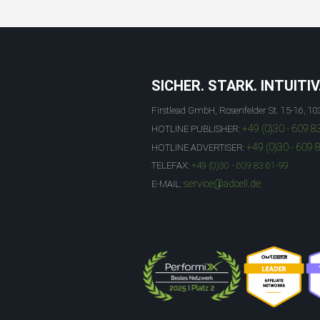
SICHER. STARK. INTUITIV
Firstlead GmbH, Rosenfelder St. 15-16, 10
+49 (0)30 - 609 8
HOTLINE PUBLISHER:
+49 (0)30 - 609 
HOTLINE ADVERTISER:
TELEFAX:
+49 (0)30 - 609 83 61-99
service@adcell.de
E-MAIL: