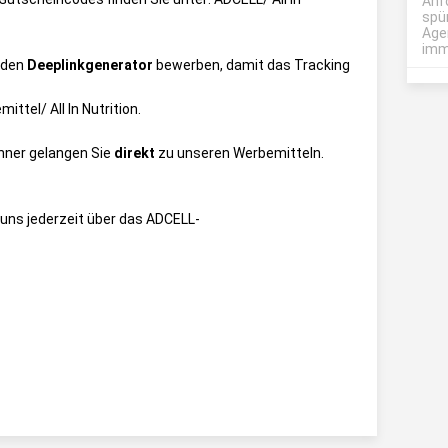
Anf
spü
Age
imme
 den
Deeplinkgenerator
bewerben, damit das Tracking
ttel/ All In Nutrition
.
anner gelangen Sie
direkt
zu unseren Werbemitteln.
uns jederzeit über das
ADCELL-