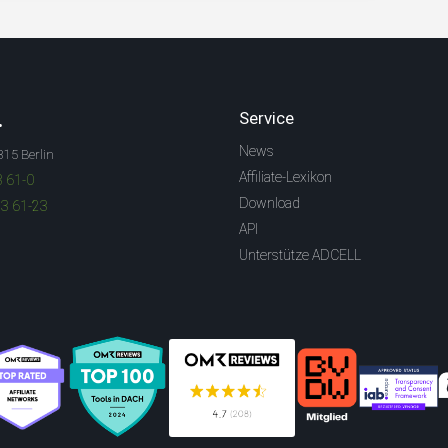
.
Service
News
315 Berlin
Affiliate-Lexikon
3 61-0
Download
83 61-23
API
Unterstütze ADCELL