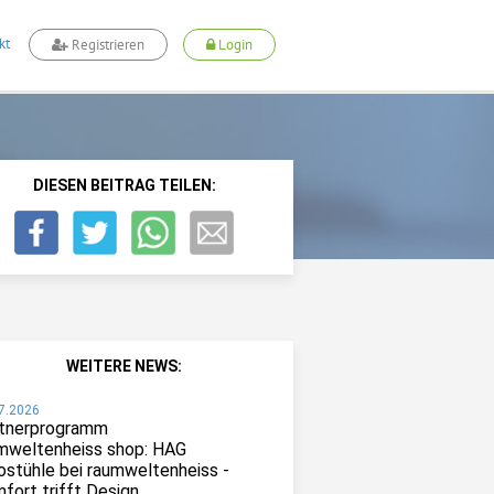
kt
Registrieren
Login
DIESEN BEITRAG TEILEN:
WEITERE NEWS:
7.2026
tnerprogramm
mweltenheiss shop: HAG
ostühle bei raumweltenheiss -
fort trifft Design