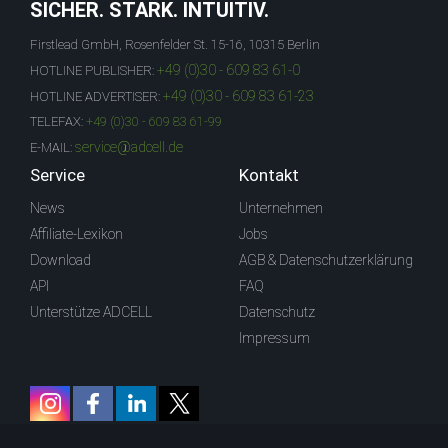
SICHER. STARK. INTUITIV.
Firstlead GmbH, Rosenfelder St. 15-16, 10315 Berlin
+49 (0)30 - 609 83 61-0
HOTLINE PUBLISHER:
+49 (0)30 - 609 83 61-23
HOTLINE ADVERTISER:
TELEFAX:
+49 (0)30 - 609 83 61-99
service@adcell.de
E-MAIL:
Service
Kontakt
News
Unternehmen
Affiliate-Lexikon
Jobs
Download
AGB & Datenschutzerklärung
API
FAQ
Unterstütze ADCELL
Datenschutz
Impressum