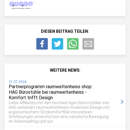
DIESEN BEITRAG TEILEN:
WEITERE NEWS:
21.07.2026
Partnerprogramm raumweltenheiss shop:
HAG Bürostühle bei raumweltenheiss -
Komfort trifft Design
Liebe Affiliates,mit den hochwertigen Bürostühlen von
HAG verbindet raumweltenheiss modernes Design mit
ergonomischem Sitzkomfort!Die innovativen
Sitzlösungen unterstützen eine natürliche Bewegung
im Arbeitsalltag und sor...