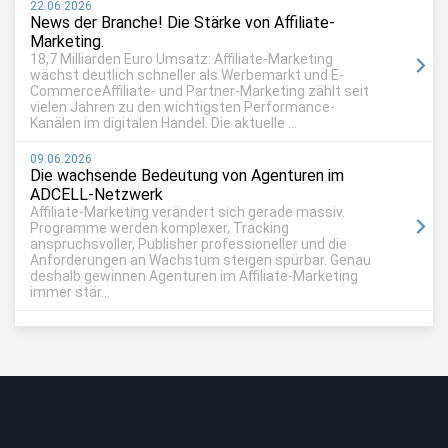
22.06.2026
News der Branche! Die Stärke von Affiliate-
Marketing.
18,7 Milliarden Euro Umsatz: Affiliate-Marketing
wächst deutlich schneller als Werbemarkt und E-
CommerceAffiliate- und Partner-Marketing zählt seit
vielen Jahren zu den wichtigsten Performance-
Kanälen im digitalen Handel. Die aktuelle ...
09.06.2026
Die wachsende Bedeutung von Agenturen im
ADCELL-Netzwerk
Affiliate-Marketing verändert sich gerade massiv.
Programme werden komplexer, Tracking
anspruchsvoller, Publisher professioneller und die
Anforderungen an Wachstum steigen spürbar. Genau
deshalb gewinnen Agenturen im Affiliate-Marketing
immer stär...