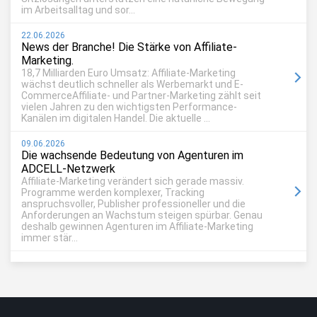
im Arbeitsalltag und sor...
22.06.2026
News der Branche! Die Stärke von Affiliate-
Marketing.
18,7 Milliarden Euro Umsatz: Affiliate-Marketing
wächst deutlich schneller als Werbemarkt und E-
CommerceAffiliate- und Partner-Marketing zählt seit
vielen Jahren zu den wichtigsten Performance-
Kanälen im digitalen Handel. Die aktuelle ...
09.06.2026
Die wachsende Bedeutung von Agenturen im
ADCELL-Netzwerk
Affiliate-Marketing verändert sich gerade massiv.
Programme werden komplexer, Tracking
anspruchsvoller, Publisher professioneller und die
Anforderungen an Wachstum steigen spürbar. Genau
deshalb gewinnen Agenturen im Affiliate-Marketing
immer stär...