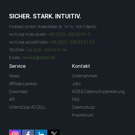
SICHER. STARK. INTUITIV.
Firstlead GmbH, Rosenfelder St. 15-16, 10315 Berlin
+49 (0)30 - 609 83 61-0
HOTLINE PUBLISHER:
+49 (0)30 - 609 83 61-23
HOTLINE ADVERTISER:
TELEFAX:
+49 (0)30 - 609 83 61-99
service@adcell.de
E-MAIL:
Service
Kontakt
News
Unternehmen
Affiliate-Lexikon
Jobs
Download
AGB & Datenschutzerklärung
API
FAQ
Unterstütze ADCELL
Datenschutz
Impressum