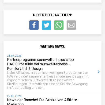
DIESEN BEITRAG TEILEN:
WEITERE NEWS:
21.07.2026
Partnerprogramm raumweltenheiss shop:
HAG Bürostühle bei raumweltenheiss -
Komfort trifft Design
Liebe Affiliates,mit den hochwertigen Bürostühlen von
HAG verbindet raumweltenheiss modernes Design mit
ergonomischem Sitzkomfort!Die innovativen
Sitzlösungen unterstützen eine natürliche Bewegung
im Arbeitsalltag und sor...
22.06.2026
News der Branche! Die Stärke von Affiliate-
Marketing.