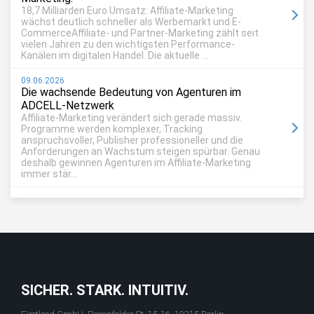
18,7 Milliarden Euro Umsatz: Affiliate-Marketing
wächst deutlich schneller als Werbemarkt und E-
CommerceAffiliate- und Partner-Marketing zählt seit
vielen Jahren zu den wichtigsten Performance-
Kanälen im digitalen Handel. Die aktuelle ...
09.06.2026
Die wachsende Bedeutung von Agenturen im
ADCELL-Netzwerk
Affiliate-Marketing verändert sich gerade massiv.
Programme werden komplexer, Tracking
anspruchsvoller, Publisher professioneller und die
Anforderungen an Wachstum steigen spürbar. Genau
deshalb gewinnen Agenturen im Affiliate-Marketing
immer stär...
SICHER. STARK. INTUITIV.