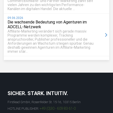
CommerceAffiliate- und Partner-Marketing zählt seit
vielen Jahren zu den wichtigsten Performance-
Kanälen im digitalen Handel. Die aktuelle ...
09.06.2026
Die wachsende Bedeutung von Agenturen im
ADCELL-Netzwerk
Affiliate-Marketing verändert sich gerade massiv.
Programme werden komplexer, Tracking
anspruchsvoller, Publisher professioneller und die
Anforderungen an Wachstum steigen spürbar. Genau
deshalb gewinnen Agenturen im Affiliate-Marketing
immer stär...
SICHER. STARK. INTUITIV.
Firstlead GmbH, Rosenfelder St. 15-16, 10315 Berlin
+49 (0)30 - 609 83 61-0
HOTLINE PUBLISHER: