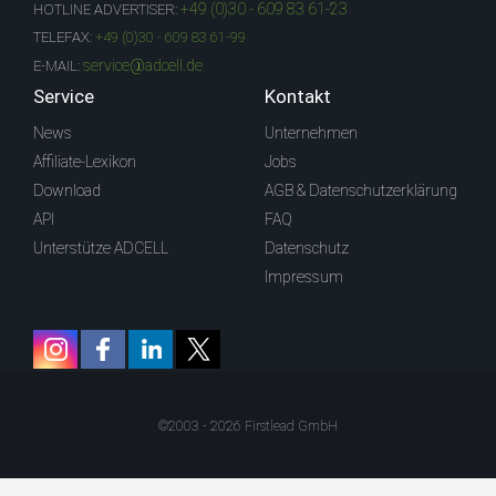
+49 (0)30 - 609 83 61-23
HOTLINE ADVERTISER:
TELEFAX:
+49 (0)30 - 609 83 61-99
service@adcell.de
E-MAIL:
Service
Kontakt
News
Unternehmen
Affiliate-Lexikon
Jobs
Download
AGB & Datenschutzerklärung
API
FAQ
Unterstütze ADCELL
Datenschutz
Impressum
©2003 - 2026 Firstlead GmbH