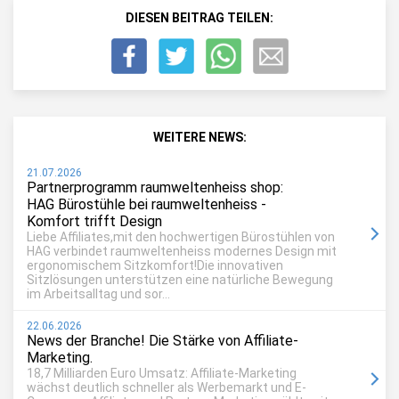
DIESEN BEITRAG TEILEN:
WEITERE NEWS:
21.07.2026
Partnerprogramm raumweltenheiss shop:
HAG Bürostühle bei raumweltenheiss -
Komfort trifft Design
Liebe Affiliates,mit den hochwertigen Bürostühlen von
HAG verbindet raumweltenheiss modernes Design mit
ergonomischem Sitzkomfort!Die innovativen
Sitzlösungen unterstützen eine natürliche Bewegung
im Arbeitsalltag und sor...
22.06.2026
News der Branche! Die Stärke von Affiliate-
Marketing.
18,7 Milliarden Euro Umsatz: Affiliate-Marketing
wächst deutlich schneller als Werbemarkt und E-