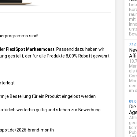
Lie
Bür
rau
mit
inn
unt
Bew
tnerprogramms sind!
22.0
 der
FlexiSpot Markenmonat
. Passend dazu haben wir
New
Aff
g gestellt, der für alle Produkte 8,00% Rabatt gewährt.
18,7
Mar
als
Com
Mark
nterlegt
den
im d
ann je Bestellung für ein Produkt eingelöst werden.
09.0
Die
türlich weiterhin gültig und stehen zur Bewerbung
Age
Affi
ger
kom
xispot.de/2026-brand-month
Publ