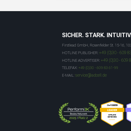
SICHER. STARK. INTUITIV
Firstlead GmbH, Rosenfelder St. 15-16, 10
+49 (0)30 - 609 8
HOTLINE PUBLISHER:
+49 (0)30 - 609 
HOTLINE ADVERTISER:
TELEFAX:
+49 (0)30 - 609 83 61-99
service@adcell.de
E-MAIL: