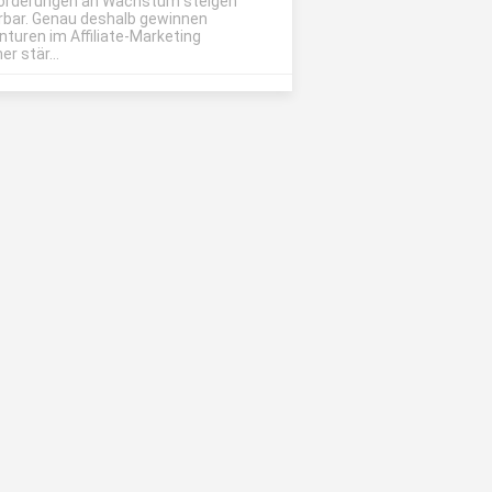
orderungen an Wachstum steigen
rbar. Genau deshalb gewinnen
nturen im Affiliate-Marketing
r stär...