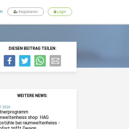
kt
Registrieren
Login
DIESEN BEITRAG TEILEN:
WEITERE NEWS:
7.2026
tnerprogramm
mweltenheiss shop: HAG
ostühle bei raumweltenheiss -
fort trifft Design