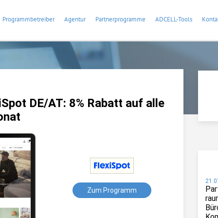
Programmbetreiber
Agentur
Partnerprogramme
ADCELL-Tools
Konta
Spot DE/AT: 8% Rabatt auf alle
onat
21.0
Par
Zum Programm
rau
Bür
Kom