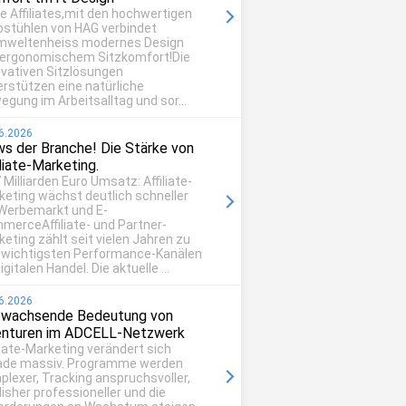
be Affiliates,mit den hochwertigen
ostühlen von HAG verbindet
mweltenheiss modernes Design
 ergonomischem Sitzkomfort!Die
ovativen Sitzlösungen
erstützen eine natürliche
egung im Arbeitsalltag und sor...
6.2026
s der Branche! Die Stärke von
iliate-Marketing.
 Milliarden Euro Umsatz: Affiliate-
keting wächst deutlich schneller
 Werbemarkt und E-
merceAffiliate- und Partner-
eting zählt seit vielen Jahren zu
 wichtigsten Performance-Kanälen
igitalen Handel. Die aktuelle ...
6.2026
 wachsende Bedeutung von
nturen im ADCELL-Netzwerk
liate-Marketing verändert sich
ade massiv. Programme werden
plexer, Tracking anspruchsvoller,
isher professioneller und die