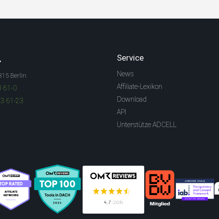
.
Service
News
315 Berlin
Affiliate-Lexikon
3 61-0
Download
83 61-23
API
Unterstütze ADCELL