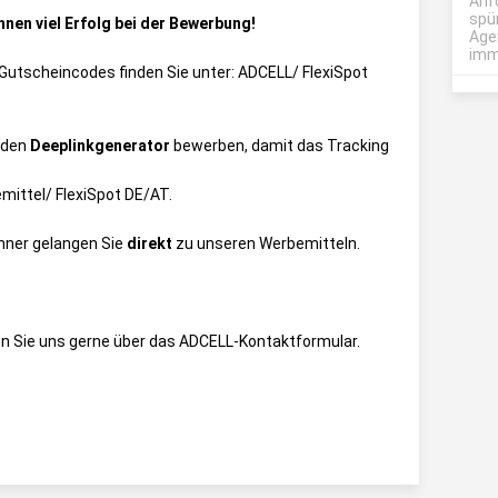
Anf
spü
nen viel Erfolg bei der Bewerbung!
Age
imme
ie Gutscheincodes finden Sie unter:
ADCELL/ FlexiSpot
 den
Deeplinkgenerator
bewerben, damit das Tracking
ittel/ FlexiSpot DE/AT
.
anner gelangen Sie
direkt
zu unseren Werbemitteln.
n Sie uns gerne über das
ADCELL-Kontaktformular
.