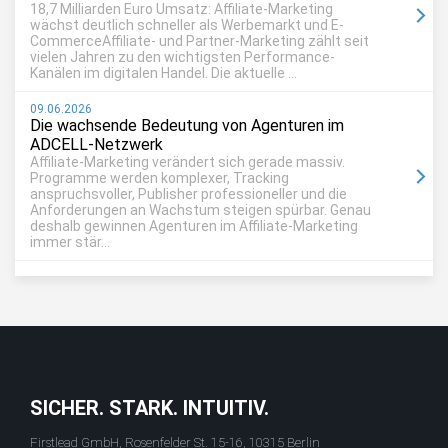
18,7 Milliarden Euro Umsatz: Affiliate-Marketing
wächst deutlich schneller als Werbemarkt und E-
CommerceAffiliate- und Partner-Marketing zählt seit
vielen Jahren zu den wichtigsten Performance-
Kanälen im digitalen Handel. Die aktuelle ...
09.06.2026
Die wachsende Bedeutung von Agenturen im
ADCELL-Netzwerk
Affiliate-Marketing verändert sich gerade massiv.
Programme werden komplexer, Tracking
anspruchsvoller, Publisher professioneller und die
Anforderungen an Wachstum steigen spürbar. Genau
deshalb gewinnen Agenturen im Affiliate-Marketing
immer stär...
SICHER. STARK. INTUITIV.
Firstlead GmbH, Rosenfelder St. 15-16, 10315 Berlin