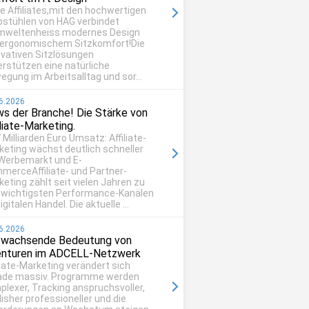
be Affiliates,mit den hochwertigen
ostühlen von HAG verbindet
mweltenheiss modernes Design
 ergonomischem Sitzkomfort!Die
ovativen Sitzlösungen
erstützen eine natürliche
egung im Arbeitsalltag und sor...
6.2026
s der Branche! Die Stärke von
iliate-Marketing.
 Milliarden Euro Umsatz: Affiliate-
keting wächst deutlich schneller
 Werbemarkt und E-
merceAffiliate- und Partner-
eting zählt seit vielen Jahren zu
 wichtigsten Performance-Kanälen
igitalen Handel. Die aktuelle ...
6.2026
 wachsende Bedeutung von
nturen im ADCELL-Netzwerk
liate-Marketing verändert sich
ade massiv. Programme werden
plexer, Tracking anspruchsvoller,
isher professioneller und die