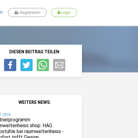
kt
Registrieren
Login
DIESEN BEITRAG TEILEN:
WEITERE NEWS:
7.2026
tnerprogramm
mweltenheiss shop: HAG
ostühle bei raumweltenheiss -
fort trifft Design