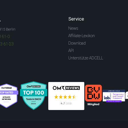
.
Service
News
315 Berlin
Affiliate-Lexikon
3 61-0
Download
83 61-23
API
Unterstütze ADCELL