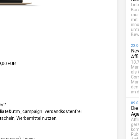
Lie
Bür
rau
mit
inn
unt
Bew
22.0
New
Aff
18,7
9,00 EUR
Mar
als
Com
Mark
den
im d
09.0
e/?
Die
liate&utm_campaign=versandkostenfrei
Age
tschein, Werbemittel nutzen.
Affi
ger
kom
Publ
-campaign), Logos