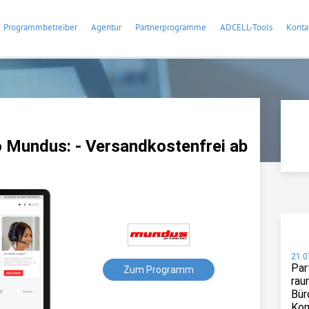
Programmbetreiber
Agentur
Partnerprogramme
ADCELL-Tools
Konta
 Mundus: - Versandkostenfrei ab
21.0
Par
Zum Programm
rau
Bür
Kom