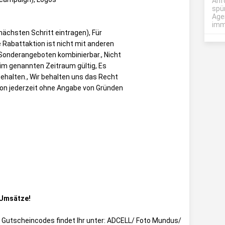
Anf
spü
Age
imme
nächsten Schritt eintragen), Für
Rabattaktion ist nicht mit anderen
Sonderangeboten kombinierbar., Nicht
 im genannten Zeitraum gültig, Es
behalten., Wir behalten uns das Recht
ion jederzeit ohne Angabe von Gründen
 Umsätze!
e Gutscheincodes findet Ihr unter:
ADCELL/ Foto Mundus/