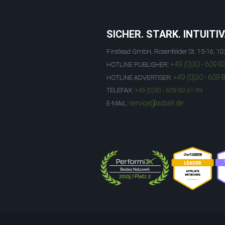
SICHER. STARK. INTUITIV
Firstlead GmbH, Rosenfelder St. 15-16, 10
+49 (0)30 - 609 8
HOTLINE PUBLISHER:
+49 (0)30 - 609 
HOTLINE ADVERTISER:
TELEFAX:
+49 (0)30 - 609 83 61-99
service@adcell.de
E-MAIL: