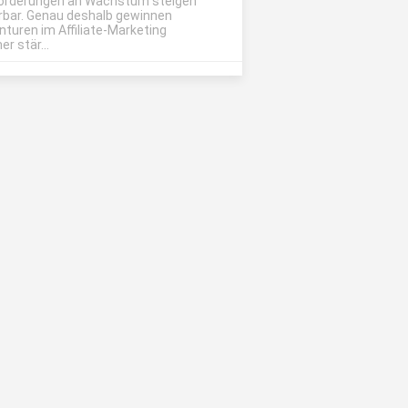
orderungen an Wachstum steigen
rbar. Genau deshalb gewinnen
nturen im Affiliate-Marketing
r stär...