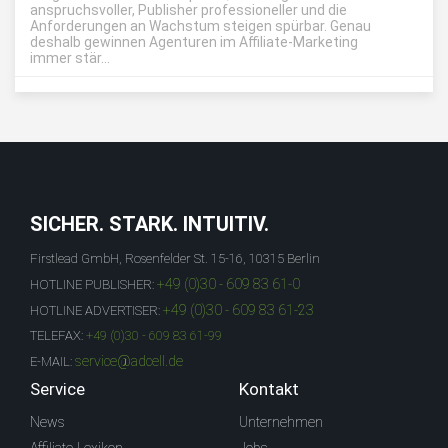
anspruchsvoller, Publisher professioneller und die
Anforderungen an Wachstum steigen spürbar. Genau
deshalb gewinnen Agenturen im Affiliate-Marketing
immer stär...
SICHER. STARK. INTUITIV.
Firstlead GmbH, Rosenfelder St. 15-16, 10315 Berlin
+49 (0)30 - 609 83 61-0
HOTLINE PUBLISHER:
+49 (0)30 - 609 83 61-23
HOTLINE ADVERTISER:
TELEFAX:
+49 (0)30 - 609 83 61-99
service@adcell.de
E-MAIL:
Service
Kontakt
News
Unternehmen