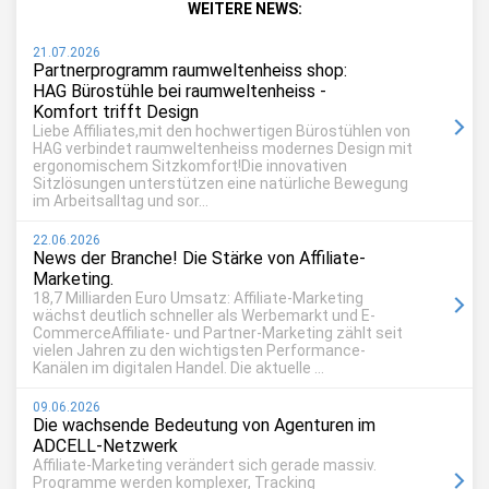
WEITERE NEWS:
21.07.2026
Partnerprogramm raumweltenheiss shop:
HAG Bürostühle bei raumweltenheiss -
Komfort trifft Design
Liebe Affiliates,mit den hochwertigen Bürostühlen von
HAG verbindet raumweltenheiss modernes Design mit
ergonomischem Sitzkomfort!Die innovativen
Sitzlösungen unterstützen eine natürliche Bewegung
im Arbeitsalltag und sor...
22.06.2026
News der Branche! Die Stärke von Affiliate-
Marketing.
18,7 Milliarden Euro Umsatz: Affiliate-Marketing
wächst deutlich schneller als Werbemarkt und E-
CommerceAffiliate- und Partner-Marketing zählt seit
vielen Jahren zu den wichtigsten Performance-
Kanälen im digitalen Handel. Die aktuelle ...
09.06.2026
Die wachsende Bedeutung von Agenturen im
ADCELL-Netzwerk
Affiliate-Marketing verändert sich gerade massiv.
Programme werden komplexer, Tracking