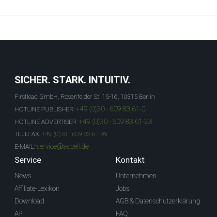
SICHER. STARK. INTUITIV.
Firstlead GmbH, Rosenfelder St. 15-16, 10315 Berlin
+49 (0)30 - 609 83 61-0
HOTLINE PUBLISHER:
+49 (0)30 - 609 83 61-23
HOTLINE ADVERTISER:
TELEFAX:
+49 (0)30 - 609 83 61-99
service@adcell.de
E-MAIL:
Service
Kontakt
News
Unternehmen
Affiliate-Lexikon
Jobs
Download
AGB & Datenschutzerklärung
API
FAQ