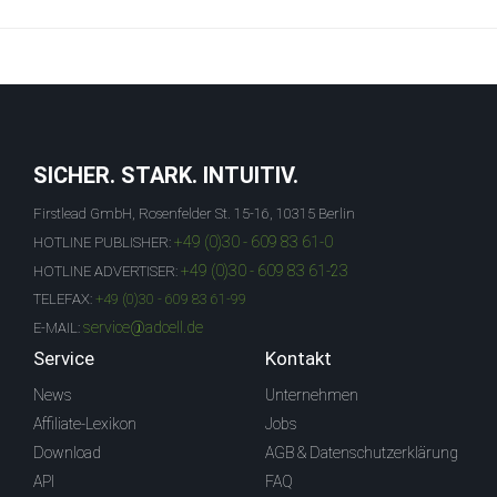
SICHER. STARK. INTUITIV.
Firstlead GmbH, Rosenfelder St. 15-16, 10315 Berlin
+49 (0)30 - 609 83 61-0
HOTLINE PUBLISHER:
+49 (0)30 - 609 83 61-23
HOTLINE ADVERTISER:
TELEFAX:
+49 (0)30 - 609 83 61-99
service@adcell.de
E-MAIL:
Service
Kontakt
News
Unternehmen
Affiliate-Lexikon
Jobs
Download
AGB & Datenschutzerklärung
API
FAQ