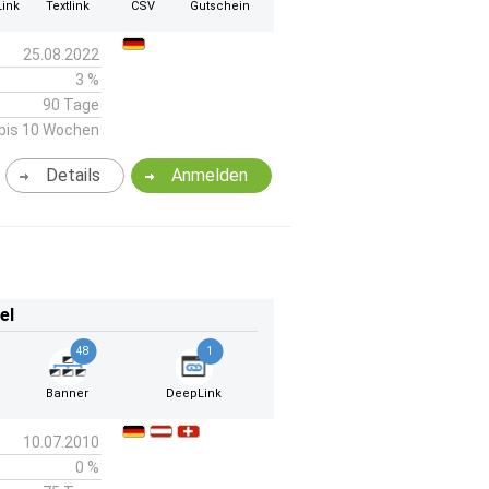
ink
Textlink
CSV
Gutschein
25.08.2022
3 %
90 Tage
bis 10 Wochen
Details
Anmelden
el
48
1
Banner
DeepLink
10.07.2010
0 %