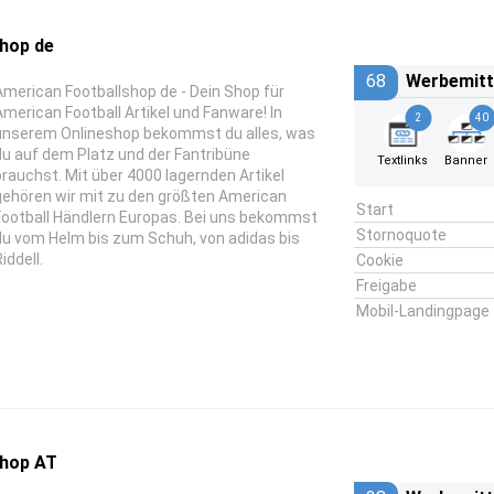
hop de
68
Werbemitt
American Footballshop de - Dein Shop für
American Football Artikel und Fanware! In
2
40
unserem Onlineshop bekommst du alles, was
du auf dem Platz und der Fantribüne
Textlinks
Banner
brauchst. Mit über 4000 lagernden Artikel
gehören wir mit zu den größten American
Start
Football Händlern Europas. Bei uns bekommst
Stornoquote
du vom Helm bis zum Schuh, von adidas bis
iddell.
Cookie
Freigabe
Mobil-Landingpage
shop AT