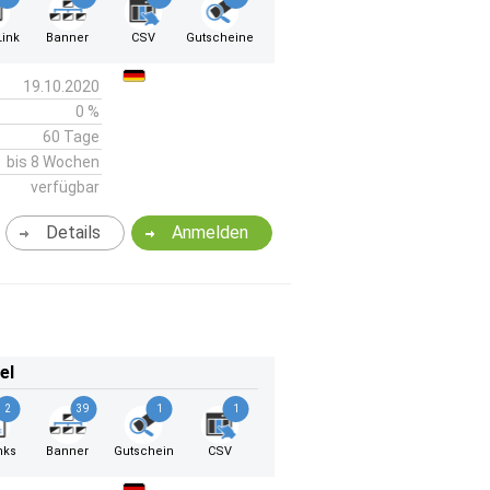
ink
Banner
CSV
Gutscheine
19.10.2020
0 %
60 Tage
bis 8 Wochen
verfügbar
Details
Anmelden
el
2
39
1
1
nks
Banner
Gutschein
CSV