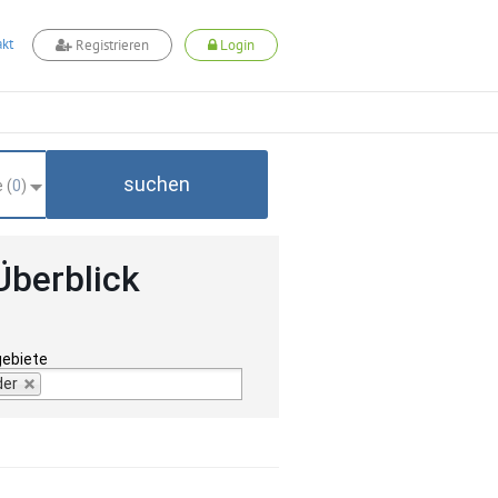
kt
Registrieren
Login
suchen
 (
0
)
Überblick
gebiete
der