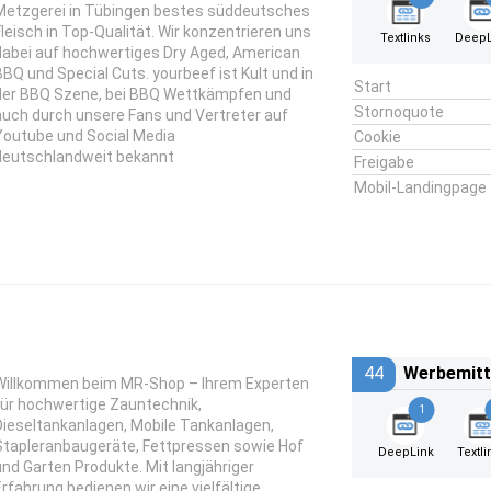
Metzgerei in Tübingen bestes süddeutsches
Fleisch in Top-Qualität. Wir konzentrieren uns
Textlinks
DeepL
dabei auf hochwertiges Dry Aged, American
BBQ und Special Cuts. yourbeef ist Kult und in
Start
der BBQ Szene, bei BBQ Wettkämpfen und
Stornoquote
auch durch unsere Fans und Vertreter auf
Youtube und Social Media
Cookie
deutschlandweit bekannt
Freigabe
Mobil-Landingpage
44
Werbemitt
Willkommen beim MR-Shop – Ihrem Experten
für hochwertige Zauntechnik,
1
Dieseltankanlagen, Mobile Tankanlagen,
Stapleranbaugeräte, Fettpressen sowie Hof
DeepLink
Textli
und Garten Produkte. Mit langjähriger
Erfahrung bedienen wir eine vielfältige