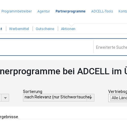
Programmbetreiber
Agentur
Partnerprogramme
ADCELL-Tools
Konta
ht
Werbemittel
Gutscheine
Aktionen
Erweiterte Suche
tnerprogramme bei ADCELL im 
Sortierung
Vertriebs
nach Relevanz (nur Stichwortsuche)
Alle Län
Ergebnisse.