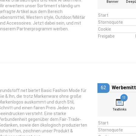
Marke Stars&Stripes und viele Artikel mehr.
Banner
DeepL
Wir erweitern unser Sortiment ständig um
gefragte Artikel aus dem Bereich
Start
Lebensmittel, Western style, Outdoor/Militär
Stornoquote
und Accessoires. Jetzt dabei sein, und mit
unserem Partnerprogramm werben.
Cookie
Freigabe
62
Werbemitt
grundstoff.net bietet Basic Fashion Mode für
Sie & Ihn, die trotz Markenware ohne große
13
Markenlogos auskommt und durch Stil,
Schnitt und einen fairen Preis Jeden zu
Textlinks
beeindrucken versteht. Eine starke
Verbundenheit gegenüber dem Fair-Trade-
Start
Gedanken, sowie den ökologisch produzierten
Stornoquote
Rohstoffen, zeichnen unser Produkt &