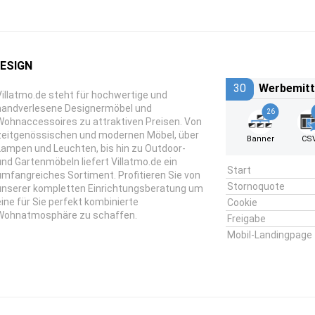
ESIGN
30
Werbemitt
Villatmo.de steht für hochwertige und
handverlesene Designermöbel und
26
Wohnaccessoires zu attraktiven Preisen. Von
zeitgenössischen und modernen Möbel, über
Banner
CS
Lampen und Leuchten, bis hin zu Outdoor-
und Gartenmöbeln liefert Villatmo.de ein
Start
umfangreiches Sortiment. Profitieren Sie von
Stornoquote
unserer kompletten Einrichtungsberatung um
eine für Sie perfekt kombinierte
Cookie
Wohnatmosphäre zu schaffen.
Freigabe
Mobil-Landingpage