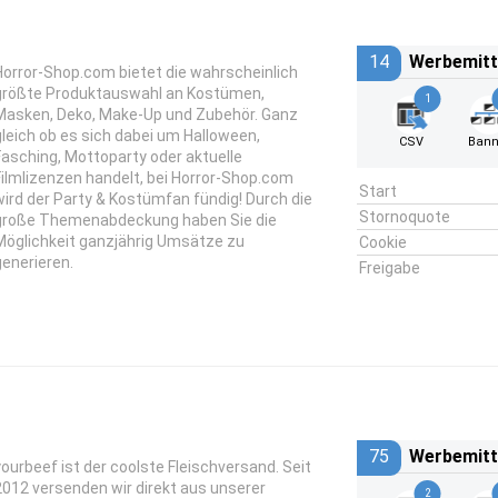
14
Werbemitt
Horror-Shop.com bietet die wahrscheinlich
größte Produktauswahl an Kostümen,
1
Masken, Deko, Make-Up und Zubehör. Ganz
gleich ob es sich dabei um Halloween,
CSV
Bann
Fasching, Mottoparty oder aktuelle
Filmlizenzen handelt, bei Horror-Shop.com
Start
wird der Party & Kostümfan fündig! Durch die
Stornoquote
große Themenabdeckung haben Sie die
Möglichkeit ganzjährig Umsätze zu
Cookie
generieren.
Freigabe
75
Werbemitt
yourbeef ist der coolste Fleischversand. Seit
2012 versenden wir direkt aus unserer
2