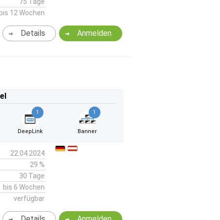
75 Tage
bis 12 Wochen
Details
Anmelden
el
1
1
DeepLink
Banner
22.04.2024
29 %
30 Tage
bis 6 Wochen
verfügbar
Details
Anmelden