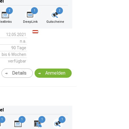
el
2
1
2
Textlinks
DeepLink
Gutscheine
12.05.2021
n.a.
90 Tage
bis 6 Wochen
verfügbar
Details
Anmelden
el
1
1
1
1