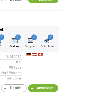
el
1
1
1
1
V
Textlink
DeepLink
Gutschein
16.05.2017
n.a.
90 Tage
bis 6 Wochen
verfügbar
Details
Anmelden