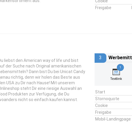
Markensortiment aus.
Cookie
Freigabe
3
Werbemitt
Du liebst den American way of life und bist
auf der Suche nach Original amerikanischen
1
Lebensmitteln? Dann bist Du bei Unicat Candy
genau richtig, denn wir holen das Beste aus
Textlink
den USA zu Dir nach Hause! Mit unserem
Onlineshop steht Dir eine riesige Auswahl an
Start
Food Produkten zur Verfügung, die Du
Stornoquote
woanders nicht so einfach kaufen kannst.
Cookie
Freigabe
Mobil-Landingpage