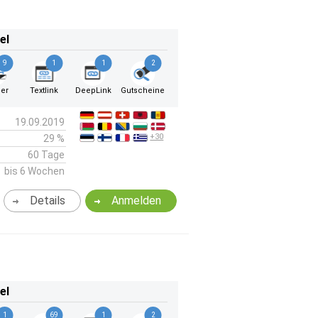
el
9
1
1
2
er
Textlink
DeepLink
Gutscheine
19.09.2019
+30
29 %
60 Tage
bis 6 Wochen
Details
Anmelden
el
1
69
1
2