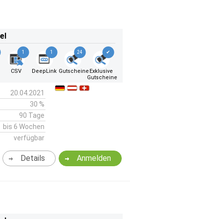
el
1
1
24
✔
CSV
DeepLink
Gutscheine
Exklusive
Gutscheine
20.04.2021
30 %
90 Tage
bis 6 Wochen
verfügbar
Details
Anmelden