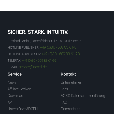
SICHER. STARK. INTUITIV.
Firstlead GmbH, Rosenfelder St. 15-16, 10315 Berlin
+49 (0)30 - 609 83 61-0
HOTLINE PUBLISHER:
+49 (0)30 - 609 83 61-23
HOTLINE ADVERTISER:
TELEFAX:
+49 (0)30 - 609 83 61-99
service@adcell.de
E-MAIL:
Service
Kontakt
News
Unternehmen
Affiliate-Lexikon
Jobs
Download
AGB & Datenschutzerklärung
API
FAQ
Unterstütze ADCELL
Datenschutz