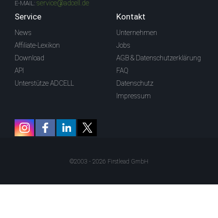
service@adcell.de
E-MAIL:
Service
Kontakt
News
Unternehmen
Affiliate-Lexikon
Jobs
Download
AGB & Datenschutzerklärung
API
FAQ
Unterstütze ADCELL
Datenschutz
Impressum
©2003 - 2026 Firstlead GmbH