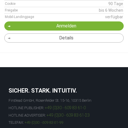
90 Tage
Cookie
bis 6 Wochen
Freigabe
verfügbar
Mobil-Landingpage
Anmelden
Details
SICHER. STARK. INTUITIV.
Firstlead GmbH, Rosenfelder St. 15-16, 10315 Berlin
+49 (0)30 - 609 83 61-0
HOTLINE PUBLISHER:
+49 (0)30 - 609 83 61-23
HOTLINE ADVERTISER:
TELEFAX:
+49 (0)30 - 609 83 61-99