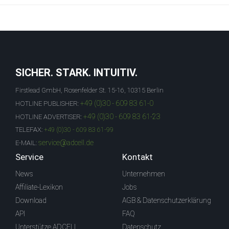
SICHER. STARK. INTUITIV.
Firstlead GmbH, Rosenfelder St. 15-16, 10315 Berlin
+49 (0)30 - 609 83 61-0
HOTLINE PUBLISHER:
+49 (0)30 - 609 83 61-23
HOTLINE ADVERTISER:
TELEFAX:
+49 (0)30 - 609 83 61-99
service@adcell.de
E-MAIL:
Service
Kontakt
News
Unternehmen
Affiliate-Lexikon
Jobs
Download
AGB & Datenschutzerklärung
API
FAQ
Unterstütze ADCELL
Datenschutz