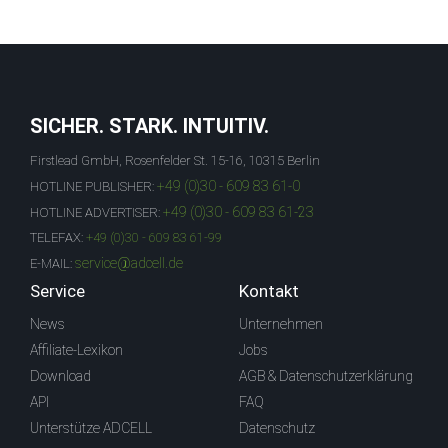
SICHER. STARK. INTUITIV.
Firstlead GmbH, Rosenfelder St. 15-16, 10315 Berlin
+49 (0)30 - 609 83 61-0
HOTLINE PUBLISHER:
+49 (0)30 - 609 83 61-23
HOTLINE ADVERTISER:
TELEFAX:
+49 (0)30 - 609 83 61-99
service@adcell.de
E-MAIL:
Service
Kontakt
News
Unternehmen
Affiliate-Lexikon
Jobs
Download
AGB & Datenschutzerklärung
API
FAQ
Unterstütze ADCELL
Datenschutz