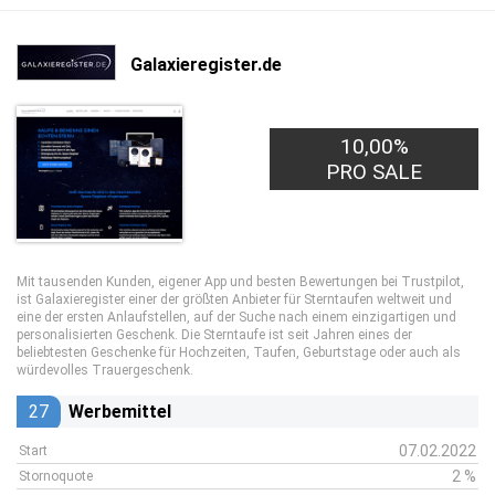
Galaxieregister.de
10,00%
PRO SALE
Mit tausenden Kunden, eigener App und besten Bewertungen bei Trustpilot,
ist Galaxieregister einer der größten Anbieter für Sterntaufen weltweit und
eine der ersten Anlaufstellen, auf der Suche nach einem einzigartigen und
personalisierten Geschenk. Die Sterntaufe ist seit Jahren eines der
beliebtesten Geschenke für Hochzeiten, Taufen, Geburtstage oder auch als
würdevolles Trauergeschenk.
27
Werbemittel
07.02.2022
Start
2 %
Stornoquote