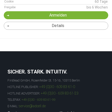
60 Tage
Cookie
bis 6 Wochen
Freigabe
Anmelden
Details
SICHER. STARK. INTUITIV.
Firstlead GmbH, Rosenfelder St. 15-16, 10315 Berlin
+49 (0)30 - 609 83 61-0
HOTLINE PUBLISHER:
+49 (0)30 - 609 83 61-23
HOTLINE ADVERTISER:
TELEFAX:
+49 (0)30 - 609 83 61-99
service@adcell.de
E-MAIL: