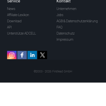
Service
Kontakt
News
Unternehmen
Affiliate-Lexikon
Jobs
Download
AGB & Datenschutzerklärung
API
FAQ
Unterstütze ADCELL
Datenschutz
Impressum
©2003 - 2026 Firstlead GmbH