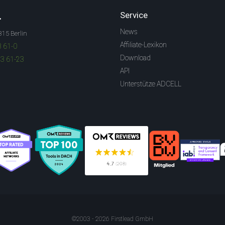
.
Service
News
315 Berlin
Affiliate-Lexikon
3 61-0
Download
83 61-23
API
Unterstütze ADCELL
©2003 - 2026 Firstlead GmbH