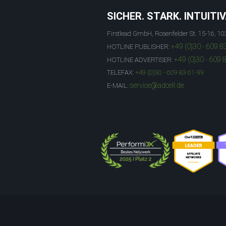
SICHER. STARK. INTUITIV
Firstlead GmbH, Rosenfelder St. 15-16, 10
+49 (0)30 - 609 8
HOTLINE PUBLISHER:
+49 (0)30 - 609 
HOTLINE ADVERTISER:
TELEFAX:
+49 (0)30 - 609 83 61-99
service@adcell.de
E-MAIL: