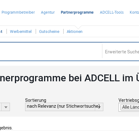
Programmbetreiber
Agentur
Partnerprogramme
ADCELL-Tools
Konta
ht
Werbemittel
Gutscheine
Aktionen
Erweiterte Suche
tnerprogramme bei ADCELL im 
Sortierung
Vertriebs
nach Relevanz (nur Stichwortsuche)
Alle Län
gebnis.