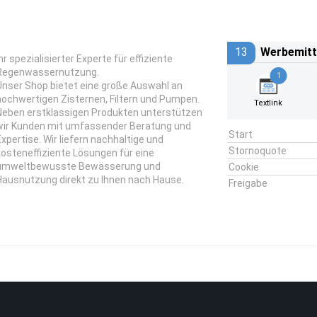
13
Werbemitt
hr spezialisierter Experte für effiziente
Regenwassernutzung.
1
Unser Shop bietet eine große Auswahl an
hochwertigen Zisternen, Filtern und Pumpen.
Textlink
Neben erstklassigen Produkten unterstützen
wir Kunden mit umfassender Beratung und
Start
Expertise. Wir liefern nachhaltige und
Stornoquote
kosteneffiziente Lösungen für eine
umweltbewusste Bewässerung und
Cookie
Hausnutzung direkt zu Ihnen nach Hause.
Freigabe