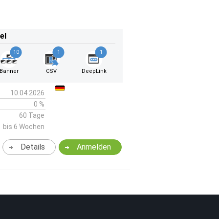
el
10
1
1
Banner
CSV
DeepLink
10.04.2026
0 %
60 Tage
bis 6 Wochen
Details
Anmelden