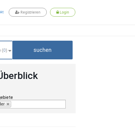
kt
Registrieren
Login
suchen
 (
0
)
Überblick
gebiete
der