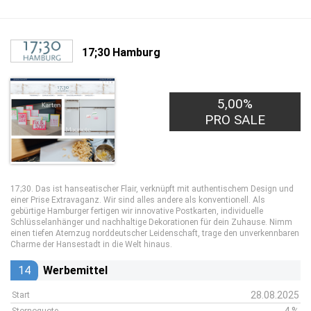
17;30 Hamburg
5,00%
PRO SALE
17;30. Das ist hanseatischer Flair, verknüpft mit authentischem Design und
einer Prise Extravaganz. Wir sind alles andere als konventionell. Als
gebürtige Hamburger fertigen wir innovative Postkarten, individuelle
Schlüsselanhänger und nachhaltige Dekorationen für dein Zuhause. Nimm
einen tiefen Atemzug norddeutscher Leidenschaft, trage den unverkennbaren
Charme der Hansestadt in die Welt hinaus.
14
Werbemittel
28.08.2025
Start