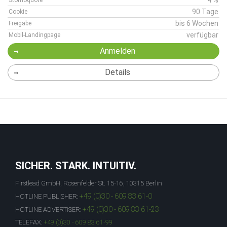
4 %
Stornoquote
90 Tage
Cookie
bis 6 Wochen
Freigabe
verfügbar
Mobil-Landingpage
Anmelden
Details
SICHER. STARK. INTUITIV.
Firstlead GmbH, Rosenfelder St. 15-16, 10315 Berlin
+49 (0)30 - 609 83 61-0
HOTLINE PUBLISHER:
+49 (0)30 - 609 83 61-23
HOTLINE ADVERTISER:
TELEFAX:
+49 (0)30 - 609 83 61-99