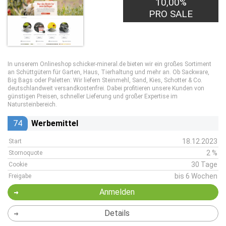
10,00%
1,00€
PRO LEAD
PRO SALE
In unserem Onlineshop schicker-mineral.de bieten wir ein großes Sortiment
an Schüttgütern für Garten, Haus, Tierhaltung und mehr an. Ob Sackware,
Big Bags oder Paletten: Wir liefern Steinmehl, Sand, Kies, Schotter & Co.
deutschlandweit versandkostenfrei. Dabei profitieren unsere Kunden von
günstigen Preisen, schneller Lieferung und großer Expertise im
Natursteinbereich.
74
Werbemittel
18.12.2023
Start
2 %
Stornoquote
30 Tage
Cookie
bis 6 Wochen
Freigabe
Anmelden
Details