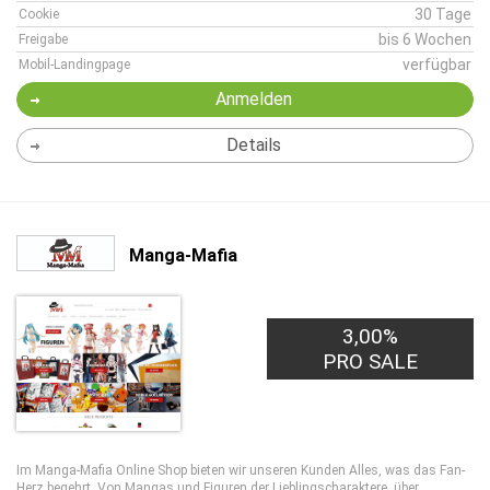
30 Tage
Cookie
bis 6 Wochen
Freigabe
verfügbar
Mobil-Landingpage
Anmelden
Details
Manga-Mafia
3,00%
PRO SALE
Im Manga-Mafia Online Shop bieten wir unseren Kunden Alles, was das Fan-
Herz begehrt. Von Mangas und Figuren der Lieblingscharaktere, über