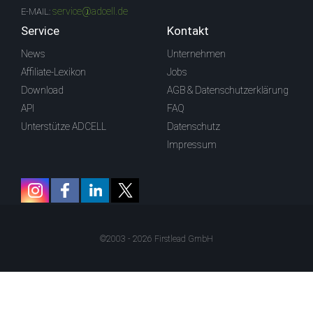
service@adcell.de
E-MAIL:
Service
Kontakt
News
Unternehmen
Affiliate-Lexikon
Jobs
Download
AGB & Datenschutzerklärung
API
FAQ
Unterstütze ADCELL
Datenschutz
Impressum
©2003 - 2026 Firstlead GmbH