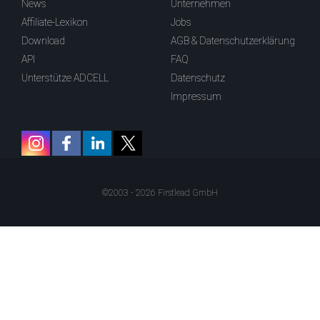
News
Unternehmen
Affiliate-Lexikon
Jobs
Download
AGB & Datenschutzerklärung
API
FAQ
Unterstütze ADCELL
Datenschutz
Impressum
©2003 - 2026 Firstlead GmbH