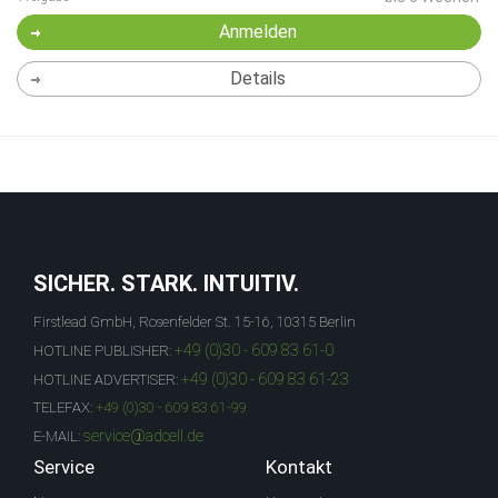
Anmelden
Details
SICHER. STARK. INTUITIV.
Firstlead GmbH, Rosenfelder St. 15-16, 10315 Berlin
+49 (0)30 - 609 83 61-0
HOTLINE PUBLISHER:
+49 (0)30 - 609 83 61-23
HOTLINE ADVERTISER:
TELEFAX:
+49 (0)30 - 609 83 61-99
service@adcell.de
E-MAIL:
Service
Kontakt