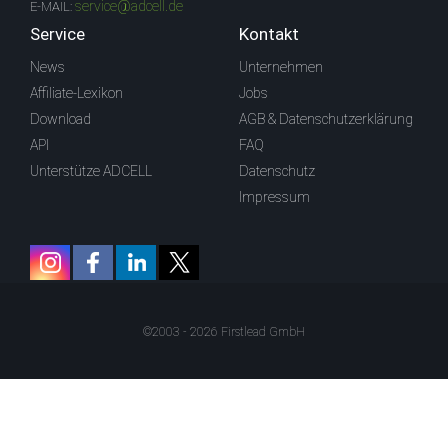
service@adcell.de
E-MAIL:
Service
Kontakt
News
Unternehmen
Affiliate-Lexikon
Jobs
Download
AGB & Datenschutzerklärung
API
FAQ
Unterstütze ADCELL
Datenschutz
Impressum
©2003 - 2026 Firstlead GmbH