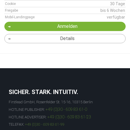
30 Tage
Cookie
bis 6 Wochen
Freigabe
verfügbar
Mobil-Landingpage
Anmelden
Details
SICHER. STARK. INTUITIV.
Firstlead GmbH, Rosenfelder St. 15-16, 10315 Berlin
+49 (0)30 - 609 83 61-0
HOTLINE PUBLISHER:
+49 (0)30 - 609 83 61-23
HOTLINE ADVERTISER:
TELEFAX:
+49 (0)30 - 609 83 61-99