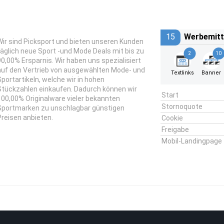
15
Werbemitt
Wir sind Picksport und bieten unseren Kunden
täglich neue Sport -und Mode Deals mit bis zu
2
10
90,00% Ersparnis. Wir haben uns spezialisiert
auf den Vertrieb von ausgewählten Mode- und
Textlinks
Banner
Sportartikeln, welche wir in hohen
Stückzahlen einkaufen. Dadurch können wir
Start
100,00% Originalware vieler bekannten
Stornoquote
Sportmarken zu unschlagbar günstigen
Preisen anbieten.
Cookie
Freigabe
Mobil-Landingpage