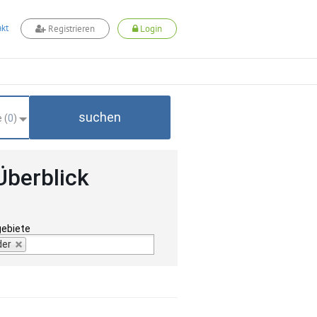
kt
Registrieren
Login
suchen
 (
0
)
Überblick
gebiete
der