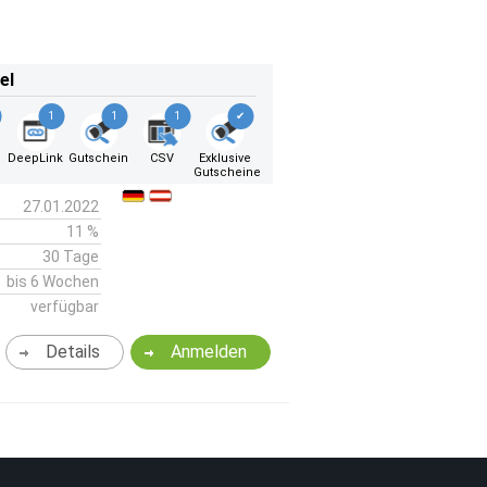
el
1
1
1
✔
DeepLink
Gutschein
CSV
Exklusive
Gutscheine
27.01.2022
11 %
30 Tage
bis 6 Wochen
verfügbar
Details
Anmelden