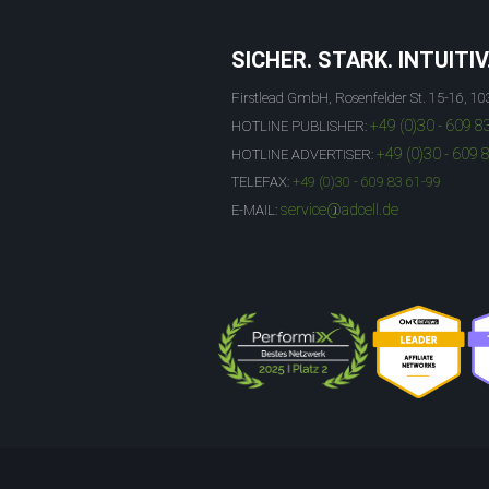
SICHER. STARK. INTUITIV
Firstlead GmbH, Rosenfelder St. 15-16, 10
+49 (0)30 - 609 8
HOTLINE PUBLISHER:
+49 (0)30 - 609 
HOTLINE ADVERTISER:
TELEFAX:
+49 (0)30 - 609 83 61-99
service@adcell.de
E-MAIL: