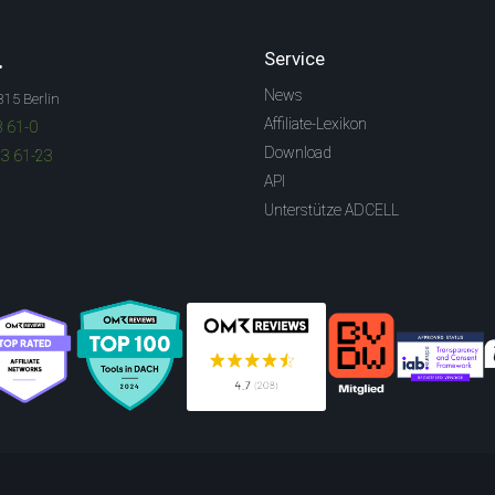
.
Service
News
315 Berlin
Affiliate-Lexikon
3 61-0
Download
83 61-23
API
Unterstütze ADCELL