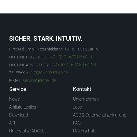
SICHER. STARK. INTUITIV.
Firstlead GmbH, Rosenfelder St. 15-16, 10315 Berlin
+49 (0)30 - 609 83 61-0
HOTLINE PUBLISHER:
+49 (0)30 - 609 83 61-23
HOTLINE ADVERTISER:
TELEFAX:
+49 (0)30 - 609 83 61-99
service@adcell.de
E-MAIL:
Service
Kontakt
News
Unternehmen
Affiliate-Lexikon
Jobs
Download
AGB & Datenschutzerklärung
API
FAQ
Unterstütze ADCELL
Datenschutz