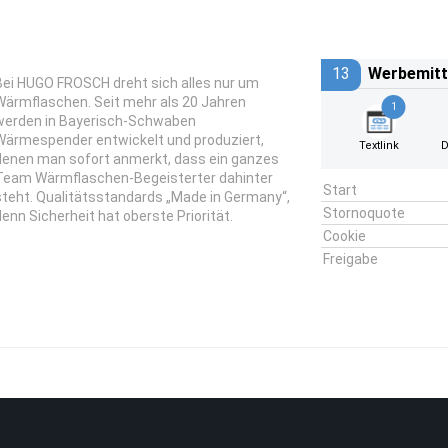
13
Werbemitt
Bei HUGO FROSCH dreht sich alles nur um
Wärmflaschen. Seit mehr als 20 Jahren
1
werden in Bayerisch-Schwaben
Wärmespender entwickelt und produziert,
Textlink
D
denen man sofort anmerkt, dass ein ganzes
Team Wärmflaschen-Begeisterter dahinter
Start
steht. Qualitätsstandards „Made in Germany“,
Stornoquote
denn Sicherheit hat oberste Priorität.
Cookie
Freigabe