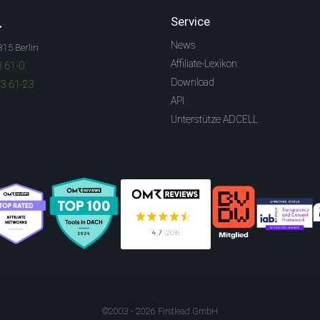
.
Service
News
315 Berlin
Affiliate-Lexikon
3 61-0
Download
83 61-23
API
Unterstütze ADCELL
©2003 - 2026 Firstlead GmbH