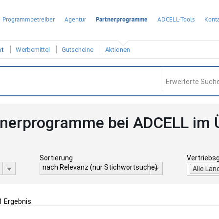
Programmbetreiber
Agentur
Partnerprogramme
ADCELL-Tools
Konta
ht
Werbemittel
Gutscheine
Aktionen
Erweiterte Suche
tnerprogramme bei ADCELL im 
Sortierung
Vertriebs
nach Relevanz (nur Stichwortsuche)
Alle Län
1 Ergebnis.