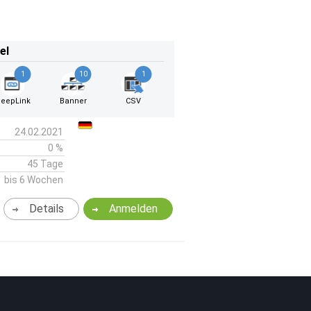
el
1
10
1
eepLink
Banner
CSV
24.02.2021
0 %
45 Tage
bis 6 Wochen
Details
Anmelden