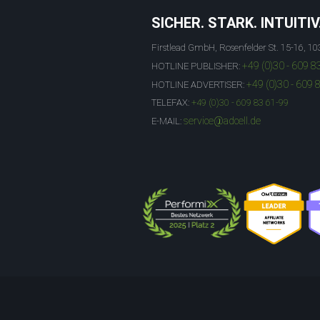
SICHER. STARK. INTUITIV
Firstlead GmbH, Rosenfelder St. 15-16, 10
+49 (0)30 - 609 8
HOTLINE PUBLISHER:
+49 (0)30 - 609 
HOTLINE ADVERTISER:
TELEFAX:
+49 (0)30 - 609 83 61-99
service@adcell.de
E-MAIL: