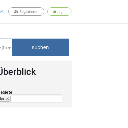
kt
Registrieren
Login
suchen
 (
0
)
Überblick
gebiete
der