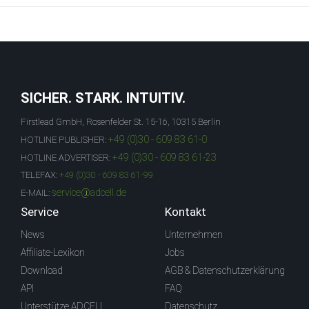
SICHER. STARK. INTUITIV.
Firstlead GmbH, Rosenfelder St. 15-16, 10315 Berlin
+49 (0)30 - 609 83 61-0
HOTLINE PUBLISHER:
+49 (0)30 - 609 83 61-23
HOTLINE ADVERTISER:
TELEFAX:
+49 (0)30 - 609 83 61-99
service@adcell.de
E-MAIL:
Service
Kontakt
News
Unternehmen
Affiliate-Lexikon
Jobs
Download
AGB & Datenschutzerklärung
API
FAQ
Unterstütze ADCELL
Datenschutz