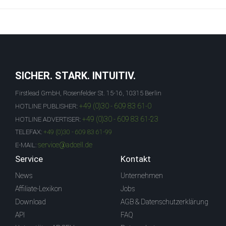
SICHER. STARK. INTUITIV.
Firstlead GmbH, Rosenfelder St. 15-16, 10315 Berlin
+49 (0)30 - 609 83 61-0
HOTLINE PUBLISHER:
+49 (0)30 - 609 83 61-23
HOTLINE ADVERTISER:
TELEFAX:
+49 (0)30 - 609 83 61-99
service@adcell.de
E-MAIL:
Service
Kontakt
News
Unternehmen
Affiliate-Lexikon
Jobs
Download
AGB & Datenschutzerklärung
API
FAQ