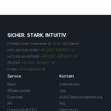
SICHER. STARK. INTUITIV.
Firstlead GmbH, Rosenfelder St. 15-16, 10315 Berlin
+49 (0)30 - 609 83 61-0
HOTLINE PUBLISHER:
+49 (0)30 - 609 83 61-23
HOTLINE ADVERTISER:
TELEFAX:
+49 (0)30 - 609 83 61-99
service@adcell.de
E-MAIL:
Service
Kontakt
News
Unternehmen
Affiliate-Lexikon
Jobs
Download
AGB & Datenschutzerklärung
API
FAQ
Unterstütze ADCELL
Datenschutz