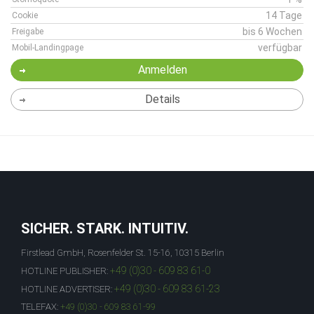
14 Tage
Cookie
bis 6 Wochen
Freigabe
verfügbar
Mobil-Landingpage
Anmelden
Details
SICHER. STARK. INTUITIV.
Firstlead GmbH, Rosenfelder St. 15-16, 10315 Berlin
+49 (0)30 - 609 83 61-0
HOTLINE PUBLISHER:
+49 (0)30 - 609 83 61-23
HOTLINE ADVERTISER:
TELEFAX:
+49 (0)30 - 609 83 61-99