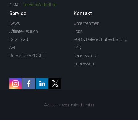
service@adcell.de
E-MAIL:
Service
Kontakt
News
Unternehmen
Affiliate-Lexikon
Jobs
Download
AGB & Datenschutzerklärung
API
FAQ
Unterstütze ADCELL
Datenschutz
Impressum
©2003 - 2026 Firstlead GmbH