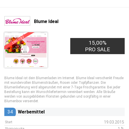
Blume Ideal
EXKLUSIV
15,00%
PRO SALE
Blume Ideal ist dein Blumenladen im Internet. Blume Ideal verschenkt Freude
mit wundervollen Blumensträußen, Rosen oder Topfpflanzen. Die
Blumenlieferung wird abgerundet mit einer 7-Tage Frischgarantie. Bei jeder
Bestellung kann ein Wunschliefertermin vereinbart werden. Alle Sträuße
werden von ausgebildeten Floristen gebunden und sorgfältig in einer
Blumenbox versendet.
34
Werbemittel
19.03.2015
Start
1 %
Stornoquote