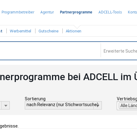
Programmbetreiber
Agentur
Partnerprogramme
ADCELL-Tools
Konta
ht
Werbemittel
Gutscheine
Aktionen
Erweiterte Suche
tnerprogramme bei ADCELL im 
Sortierung
Vertriebs
nach Relevanz (nur Stichwortsuche)
Alle Län
rgebnisse.