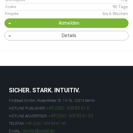
n.a.
Stornoquote
90 Tage
Cookie
bis 6 Wochen
Freigabe
Anmelden
Details
SICHER. STARK. INTUITIV.
Firstlead GmbH, Rosenfelder St. 15-16, 10315 Berlin
+49 (0)30 - 609 83 61-0
HOTLINE PUBLISHER:
+49 (0)30 - 609 83 61-23
HOTLINE ADVERTISER:
TELEFAX:
+49 (0)30 - 609 83 61-99
service@adcell.de
E-MAIL: