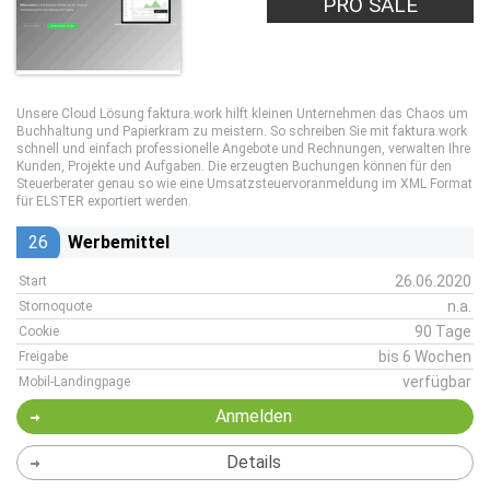
PRO LEAD
PRO SALE
Unsere Cloud Lösung faktura.work hilft kleinen Unternehmen das Chaos um
Buchhaltung und Papierkram zu meistern. So schreiben Sie mit faktura.work
schnell und einfach professionelle Angebote und Rechnungen, verwalten Ihre
Kunden, Projekte und Aufgaben. Die erzeugten Buchungen können für den
Steuerberater genau so wie eine Umsatzsteuervoranmeldung im XML Format
für ELSTER exportiert werden.
26
Werbemittel
26.06.2020
Start
n.a.
Stornoquote
90 Tage
Cookie
bis 6 Wochen
Freigabe
verfügbar
Mobil-Landingpage
Anmelden
Details