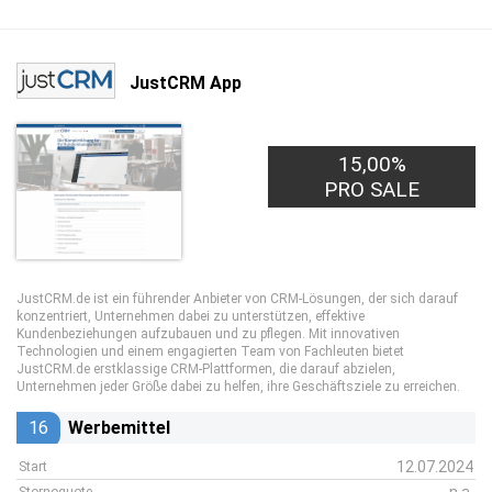
JustCRM App
15,00%
PRO SALE
JustCRM.de ist ein führender Anbieter von CRM-Lösungen, der sich darauf
konzentriert, Unternehmen dabei zu unterstützen, effektive
Kundenbeziehungen aufzubauen und zu pflegen. Mit innovativen
Technologien und einem engagierten Team von Fachleuten bietet
JustCRM.de erstklassige CRM-Plattformen, die darauf abzielen,
Unternehmen jeder Größe dabei zu helfen, ihre Geschäftsziele zu erreichen.
16
Werbemittel
12.07.2024
Start