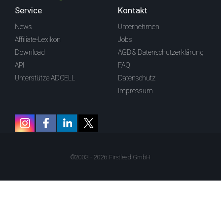
Service
Kontakt
News
Unternehmen
Affiliate-Lexikon
Jobs
Download
AGB & Datenschutzerklärung
API
FAQ
Unterstütze ADCELL
Datenschutz
Impressum
©2003 - 2026 Firstlead GmbH