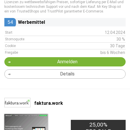
Lizenzen zu wettbewerbsfähigen Preisen, sofortiger Lieferung per E-Mail und
kostenlosem technischen Support vor und nach dem Kauf. Mr Key Shop ist
ein von TrustedShops und TrustPilot garantierter E-Commerce.
54
Werbemittel
12.04.2024
Start
30 %
Stornoquote
30 Tage
Cookie
bis 6 Wochen
Freigabe
Anmelden
Details
faktura.work
25,00%
1,00€