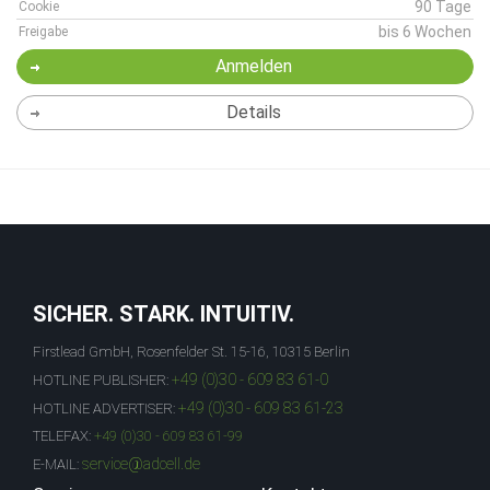
90 Tage
Cookie
bis 6 Wochen
Freigabe
Anmelden
Details
SICHER. STARK. INTUITIV.
Firstlead GmbH, Rosenfelder St. 15-16, 10315 Berlin
+49 (0)30 - 609 83 61-0
HOTLINE PUBLISHER:
+49 (0)30 - 609 83 61-23
HOTLINE ADVERTISER:
TELEFAX:
+49 (0)30 - 609 83 61-99
service@adcell.de
E-MAIL: