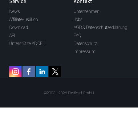
Service
Kontakt
News
Unternehmen
Affiliate-Lexikon
Jobs
Download
AGB & Datenschutzerklärung
API
FAQ
Unterstütze ADCELL
Datenschutz
Impressum
©2003 - 2026 Firstlead GmbH