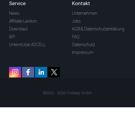
Service
Kontakt
News
Unternehmen
Affiliate-Lexikon
Jobs
Download
AGB & Datenschutzerklärung
API
FAQ
Unterstütze ADCELL
Datenschutz
Impressum
©2003 - 2026 Firstlead GmbH