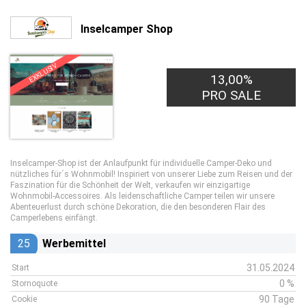
Inselcamper Shop
EXKLUSIV
13,00%
PRO SALE
Inselcamper-Shop ist der Anlaufpunkt für individuelle Camper-Deko und
nützliches für´s Wohnmobil! Inspiriert von unserer Liebe zum Reisen und der
Faszination für die Schönheit der Welt, verkaufen wir einzigartige
Wohnmobil-Accessoires. Als leidenschaftliche Camper teilen wir unsere
Abenteuerlust durch schöne Dekoration, die den besonderen Flair des
Camperlebens einfängt.
25
Werbemittel
31.05.2024
Start
0 %
Stornoquote
90 Tage
Cookie