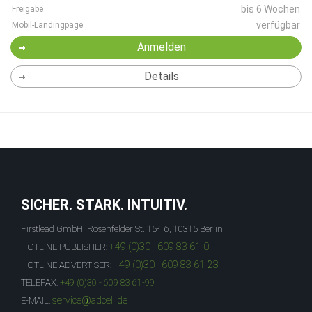
bis 6 Wochen
Freigabe
verfügbar
Mobil-Landingpage
Anmelden
Details
SICHER. STARK. INTUITIV.
Firstlead GmbH, Rosenfelder St. 15-16, 10315 Berlin
+49 (0)30 - 609 83 61-0
HOTLINE PUBLISHER:
+49 (0)30 - 609 83 61-23
HOTLINE ADVERTISER:
TELEFAX:
+49 (0)30 - 609 83 61-99
service@adcell.de
E-MAIL: