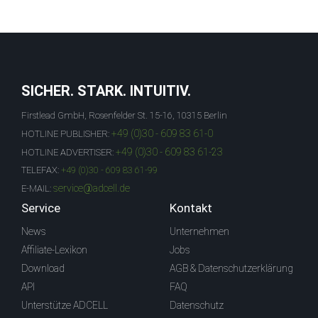
SICHER. STARK. INTUITIV.
Firstlead GmbH, Rosenfelder St. 15-16, 10315 Berlin
+49 (0)30 - 609 83 61-0
HOTLINE PUBLISHER:
+49 (0)30 - 609 83 61-23
HOTLINE ADVERTISER:
TELEFAX:
+49 (0)30 - 609 83 61-99
service@adcell.de
E-MAIL:
Service
Kontakt
News
Unternehmen
Affiliate-Lexikon
Jobs
Download
AGB & Datenschutzerklärung
API
FAQ
Unterstütze ADCELL
Datenschutz