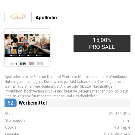
Apollodio
15,00%
PRO SALE
Apollodio ist eine Print-on-Demand-Plattform für personalisierte Wandkunst.
Nutzer gestalten eigene Kunstwerke per Bild-Upload oder Texteingabe und
wählen aus Stilen wie Realismus, Anime oder Skizze. Nachhaltige
Produktion, hochwertige Drucke und kreative Designs machen Apollodio zur
idealen Adresse für moderne Interior- und Geschenkideen.
52
Werbemittel
22.04.2025
Start
n.a.
Stornoquote
90 Tage
Cookie
bis 6 Wochen
Freigabe