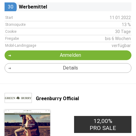
30
Werbemittel
11.01.2022
Start
13 %
Stornoquote
30 Tage
Cookie
bis 6 Wochen
Freigabe
verfügbar
Mobil-Landingpage
Anmelden
Details
Greenburry Official
12,00%
PRO SALE