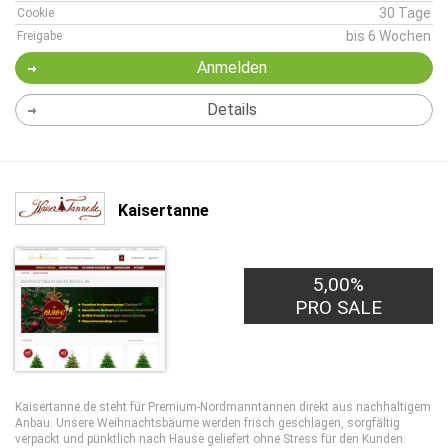
30 Tage
Cookie
bis 6 Wochen
Freigabe
Anmelden
Details
Kaisertanne
5,00%
PRO SALE
Kaisertanne.de steht für Premium-Nordmanntannen direkt aus nachhaltigem
Anbau. Unsere Weihnachtsbäume werden frisch geschlagen, sorgfältig
verpackt und pünktlich nach Hause geliefert ohne Stress für den Kunden.