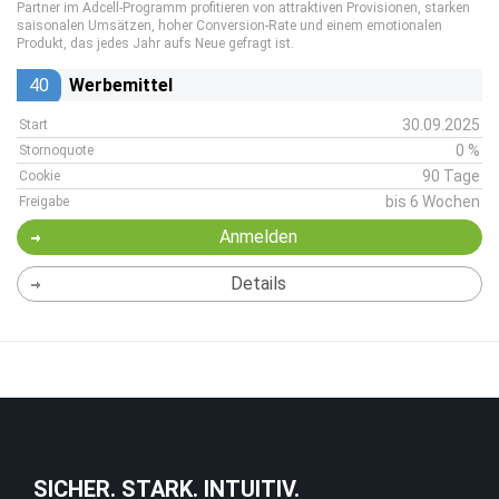
Partner im Adcell-Programm profitieren von attraktiven Provisionen, starken
saisonalen Umsätzen, hoher Conversion-Rate und einem emotionalen
Produkt, das jedes Jahr aufs Neue gefragt ist.
40
Werbemittel
30.09.2025
Start
0 %
Stornoquote
90 Tage
Cookie
bis 6 Wochen
Freigabe
Anmelden
Details
SICHER. STARK. INTUITIV.