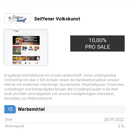
Seiffener Volkskunst
10,00%
PRO SALE
Erzgebirgische Holzkunst ist unsere Leidenschaft. Unser umfangreicher
Onlineshop mit über 2.500 Artikeln vereint die Handwerkstradition unserer
Heimat mit modernem Holzdesign. Nussknacker, Räucherfiguren, Pyramiden,
Lichterbögen und Designobjekte bringen den Erzgebirgszauber in die Welt.
Groß und Klein sind begeistert von unserer handgefertigten Dekoration,
besonders zur Weihnachtszeit.
15
Werbemittel
28.09.2022
Start
2 %
Stornoquote