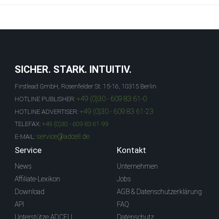
SICHER. STARK. INTUITIV.
Firstlead GmbH, Rosenfelder St. 15-16, 10315 Berlin
+49 (0)30 - 609 83 61-0
HOTLINE PUBLISHER:
+49 (0)30 - 609 83 61-23
HOTLINE ADVERTISER:
TELEFAX:
+49 (0)30 - 609 83 61-99
service@adcell.de
E-MAIL:
Service
Kontakt
News
Unternehmen
Affiliate-Lexikon
Jobs
Download
AGB & Datenschutzerklärung
API
FAQ
Unterstütze ADCELL
Datenschutz