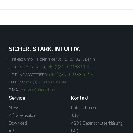
SICHER. STARK. INTUITIV.
Firstlead GmbH, Rosenfelder St. 15-16, 10315 Berlin
+49 (0)30 - 609 83 61-0
HOTLINE PUBLISHER:
+49 (0)30 - 609 83 61-23
HOTLINE ADVERTISER:
TELEFAX:
+49 (0)30 - 609 83 61-99
service@adcell.de
E-MAIL:
Service
Kontakt
News
Unternehmen
Affiliate-Lexikon
Jobs
Download
AGB & Datenschutzerklärung
API
FAQ