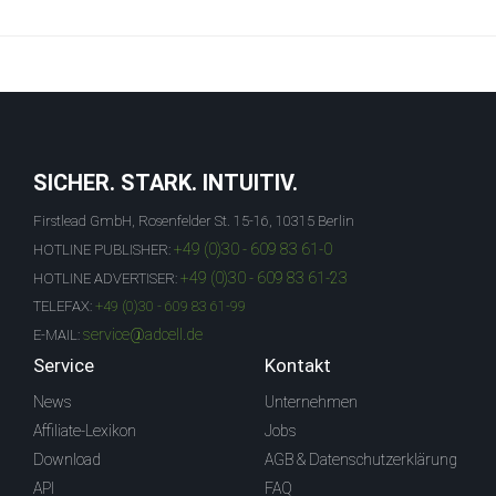
SICHER. STARK. INTUITIV.
Firstlead GmbH, Rosenfelder St. 15-16, 10315 Berlin
+49 (0)30 - 609 83 61-0
HOTLINE PUBLISHER:
+49 (0)30 - 609 83 61-23
HOTLINE ADVERTISER:
TELEFAX:
+49 (0)30 - 609 83 61-99
service@adcell.de
E-MAIL:
Service
Kontakt
News
Unternehmen
Affiliate-Lexikon
Jobs
Download
AGB & Datenschutzerklärung
API
FAQ