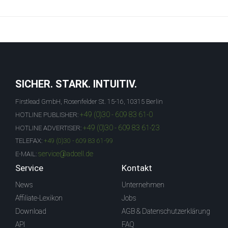
SICHER. STARK. INTUITIV.
Firstlead GmbH, Rosenfelder St. 15-16, 10315 Berlin
+49 (0)30 - 609 83 61-0
HOTLINE PUBLISHER:
+49 (0)30 - 609 83 61-23
HOTLINE ADVERTISER:
TELEFAX:
+49 (0)30 - 609 83 61-99
service@adcell.de
E-MAIL:
Service
Kontakt
News
Unternehmen
Affiliate-Lexikon
Jobs
Download
AGB & Datenschutzerklärung
API
FAQ