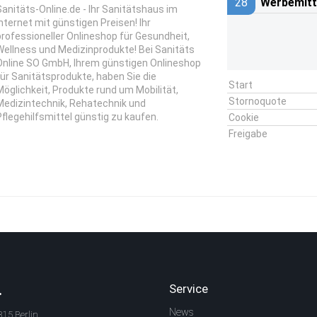
28
Werbemitt
Sanitäts-Online.de - Ihr Sanitätshaus im
Internet mit günstigen Preisen! Ihr
professioneller Onlineshop für Gesundheit,
Wellness und Medizinprodukte! Bei Sanitäts
Online SO GmbH, Ihrem günstigen Onlineshop
für Sanitätsprodukte, haben Sie die
Start
Möglichkeit, Produkte rund um Mobilität,
Stornoquote
Medizintechnik, Rehatechnik und
Pflegehilfsmittel günstig zu kaufen.
Cookie
Freigabe
.
Service
News
315 Berlin