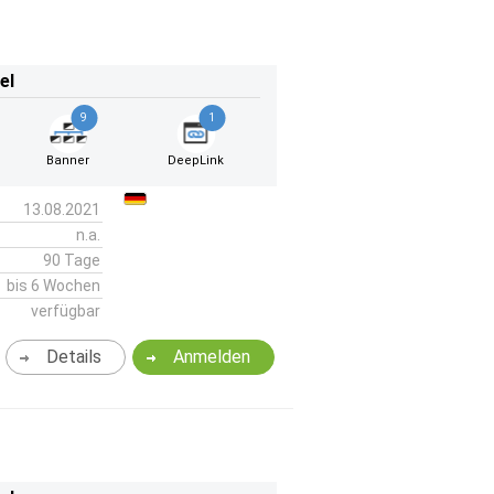
el
9
1
Banner
DeepLink
13.08.2021
n.a.
90 Tage
bis 6 Wochen
verfügbar
Details
Anmelden