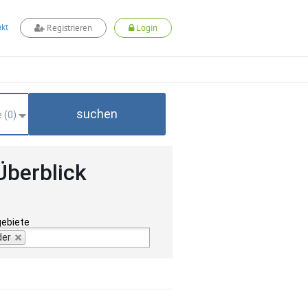
kt
Registrieren
Login
suchen
 (
0
)
Überblick
gebiete
der