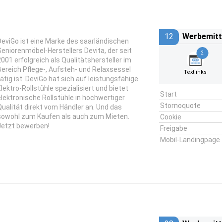
12
Werbemitt
DeviGo ist eine Marke des saarländischen
Seniorenmöbel-Herstellers Devita, der seit
2
2001 erfolgreich als Qualitätshersteller im
Bereich Pflege-, Aufsteh- und Relaxsessel
Textlinks
tätig ist. DeviGo hat sich auf leistungsfähige
Elektro-Rollstühle spezialisiert und bietet
Start
elektronische Rollstühle in hochwertiger
Stornoquote
Qualität direkt vom Händler an. Und das
sowohl zum Kaufen als auch zum Mieten.
Cookie
Jetzt bewerben!
Freigabe
Mobil-Landingpage