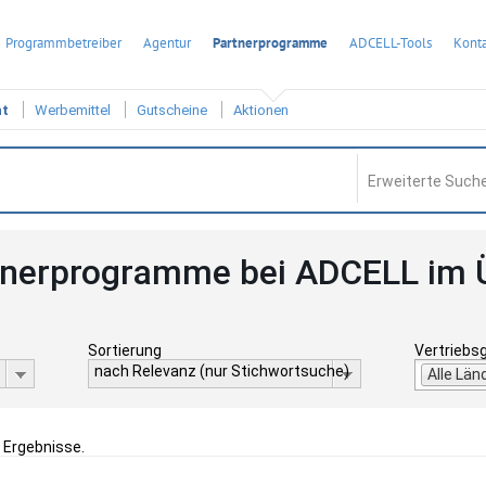
Programmbetreiber
Agentur
Partnerprogramme
ADCELL-Tools
Konta
ht
Werbemittel
Gutscheine
Aktionen
Erweiterte Suche
tnerprogramme bei ADCELL im 
Sortierung
Vertriebs
nach Relevanz (nur Stichwortsuche)
Alle Län
2 Ergebnisse.