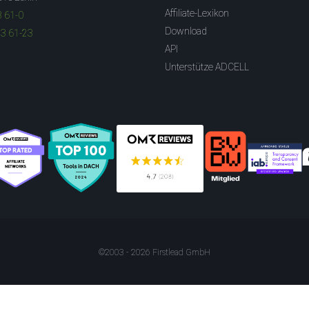
Affiliate-Lexikon
3 61-0
Download
83 61-23
API
Unterstütze ADCELL
©2003 - 2026 Firstlead GmbH