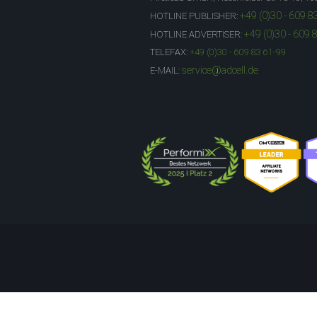
+49 (0)30 - 609 8
HOTLINE PUBLISHER:
+49 (0)30 - 609 
HOTLINE ADVERTISER:
TELEFAX:
+49 (0)30 - 609 83 61-99
service@adcell.de
E-MAIL: