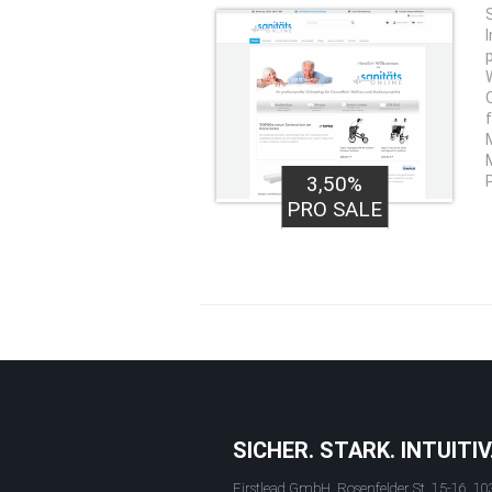
3,50%
PRO SALE
SICHER. STARK. INTUITIV
Firstlead GmbH, Rosenfelder St. 15-16, 10