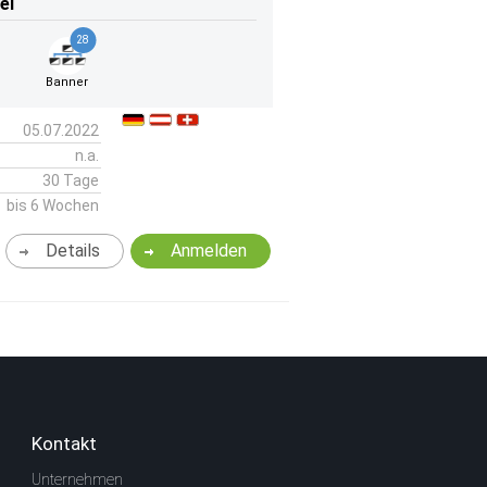
el
28
Banner
05.07.2022
n.a.
30 Tage
bis 6 Wochen
Details
Anmelden
Kontakt
Unternehmen