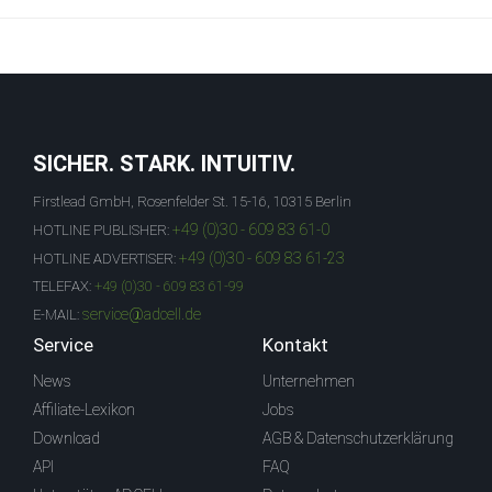
SICHER. STARK. INTUITIV.
Firstlead GmbH, Rosenfelder St. 15-16, 10315 Berlin
+49 (0)30 - 609 83 61-0
HOTLINE PUBLISHER:
+49 (0)30 - 609 83 61-23
HOTLINE ADVERTISER:
TELEFAX:
+49 (0)30 - 609 83 61-99
service@adcell.de
E-MAIL:
Service
Kontakt
News
Unternehmen
Affiliate-Lexikon
Jobs
Download
AGB & Datenschutzerklärung
API
FAQ