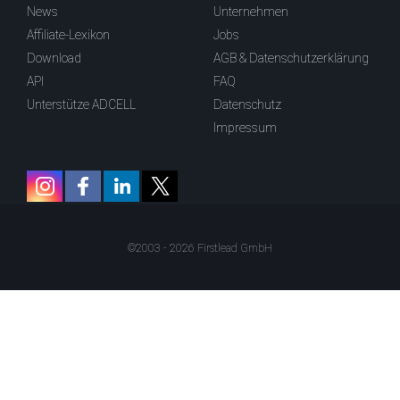
News
Unternehmen
Affiliate-Lexikon
Jobs
Download
AGB & Datenschutzerklärung
API
FAQ
Unterstütze ADCELL
Datenschutz
Impressum
©2003 - 2026 Firstlead GmbH