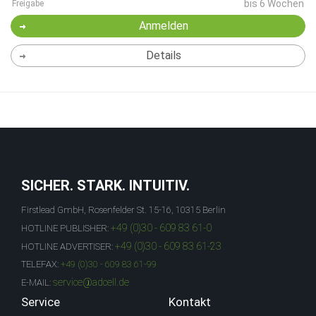
bis 6 Wochen
Freigabe
Anmelden
Details
SICHER. STARK. INTUITIV.
Firstlead GmbH, Rosenfelder St. 15-16, 10315 Berlin
+49 (0)30 - 609 83 61-0
HOTLINE PUBLISHER:
+49 (0)30 - 609 83 61-23
HOTLINE ADVERTISER:
TELEFAX:
+49 (0)30 - 609 83 61-99
service@adcell.de
E-MAIL:
Service
Kontakt