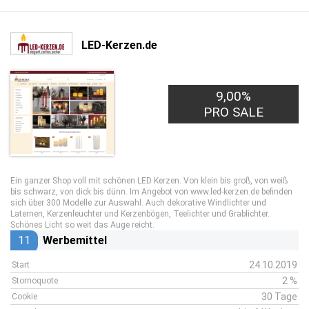
LED-Kerzen.de
9,00%
PRO SALE
Ein ganzer Shop voll mit schönen LED Kerzen. Von klein bis groß, von weiß
bis schwarz, von dick bis dünn. Im Angebot von www.led-kerzen.de befinden
sich über 300 Modelle zur Auswahl. Auch dekorative Windlichter und
Laternen, Kerzenleuchter und Kerzenbögen, Teelichter und Grablichter.
Schönes Licht so weit das Auge reicht.
11
Werbemittel
24.10.2019
Start
2 %
Stornoquote
30 Tage
Cookie