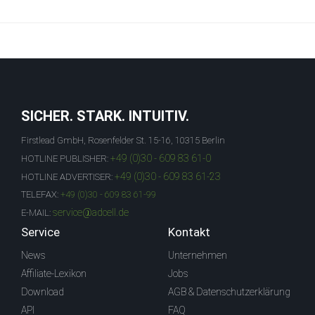
SICHER. STARK. INTUITIV.
Firstlead GmbH, Rosenfelder St. 15-16, 10315 Berlin
+49 (0)30 - 609 83 61-0
HOTLINE PUBLISHER:
+49 (0)30 - 609 83 61-23
HOTLINE ADVERTISER:
TELEFAX:
+49 (0)30 - 609 83 61-99
service@adcell.de
E-MAIL:
Service
Kontakt
News
Unternehmen
Affiliate-Lexikon
Jobs
Download
AGB & Datenschutzerklärung
API
FAQ