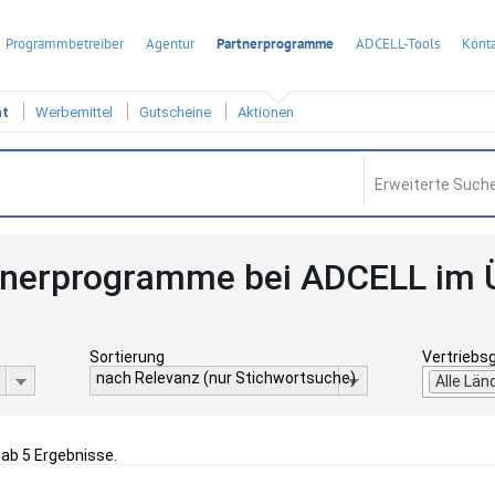
Programmbetreiber
Agentur
Partnerprogramme
ADCELL-Tools
Konta
ht
Werbemittel
Gutscheine
Aktionen
Erweiterte Suche
tnerprogramme bei ADCELL im 
Sortierung
Vertriebs
nach Relevanz (nur Stichwortsuche)
Alle Län
gab 5 Ergebnisse.