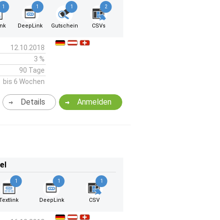
1
1
1
2
ink
DeepLink
Gutschein
CSVs
12.10.2018
3 %
90 Tage
bis 6 Wochen
Details
Anmelden
el
1
1
1
Textlink
DeepLink
CSV