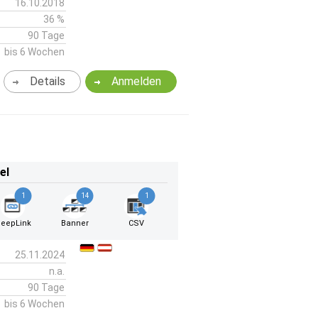
16.10.2018
36 %
90 Tage
bis 6 Wochen
Details
Anmelden
el
1
14
1
eepLink
Banner
CSV
25.11.2024
n.a.
90 Tage
bis 6 Wochen