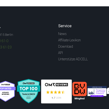
.
Service
News
315 Berlin
Affiliate-Lexikon
3 61-0
Download
83 61-23
API
Unterstütze ADCELL