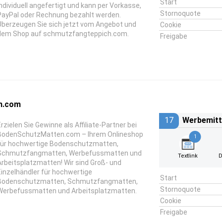
Start
individuell angefertigt und kann per Vorkasse,
Stornoquote
PayPal oder Rechnung bezahlt werden.
Überzeugen Sie sich jetzt vom Angebot und
Cookie
dem Shop auf schmutzfangteppich.com.
Freigabe
n.com
17
Werbemitt
Erzielen Sie Gewinne als Affiliate-Partner bei
BodenSchutzMatten.com – Ihrem Onlineshop
1
für hochwertige Bodenschutzmatten,
Schmutzfangmatten, Werbefussmatten und
Textlink
D
Arbeitsplatzmatten! Wir sind Groß- und
Einzelhändler für hochwertige
Start
Bodenschutzmatten, Schmutzfangmatten,
Stornoquote
Werbefussmatten und Arbeitsplatzmatten.
Cookie
Freigabe