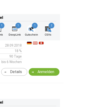
el
1
1
1
2
ink
DeepLink
Gutschein
CSVs
28.09.2018
18 %
90 Tage
bis 6 Wochen
Details
Anmelden
el