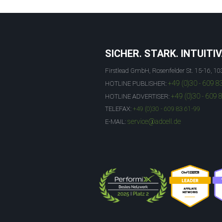
SICHER. STARK. INTUITIV
Firstlead GmbH, Rosenfelder St. 15-16, 10
+49 (0)30 - 609 8
HOTLINE PUBLISHER:
+49 (0)30 - 609 
HOTLINE ADVERTISER:
TELEFAX:
+49 (0)30 - 609 83 61-99
service@adcell.de
E-MAIL: