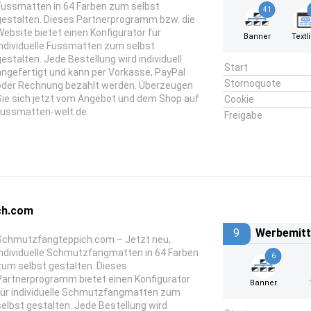
Fussmatten in 64 Farben zum selbst
41
gestalten. Dieses Partnerprogramm bzw. die
Website bietet einen Konfigurator für
Banner
Textl
individuelle Fussmatten zum selbst
gestalten. Jede Bestellung wird individuell
Start
angefertigt und kann per Vorkasse, PayPal
Stornoquote
oder Rechnung bezahlt werden. Überzeugen
Sie sich jetzt vom Angebot und dem Shop auf
Cookie
fussmatten-welt.de.
Freigabe
ch.com
9
Werbemitt
Schmutzfangteppich.com – Jetzt neu,
individuelle Schmutzfangmatten in 64 Farben
6
zum selbst gestalten. Dieses
Partnerprogramm bietet einen Konfigurator
Banner
für individuelle Schmutzfangmatten zum
selbst gestalten. Jede Bestellung wird