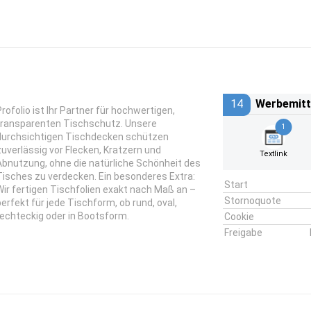
14
Werbemitt
Profolio ist Ihr Partner für hochwertigen,
transparenten Tischschutz. Unsere
1
durchsichtigen Tischdecken schützen
zuverlässig vor Flecken, Kratzern und
Textlink
Abnutzung, ohne die natürliche Schönheit des
Tisches zu verdecken. Ein besonderes Extra:
Start
Wir fertigen Tischfolien exakt nach Maß an –
Stornoquote
perfekt für jede Tischform, ob rund, oval,
rechteckig oder in Bootsform.
Cookie
Freigabe