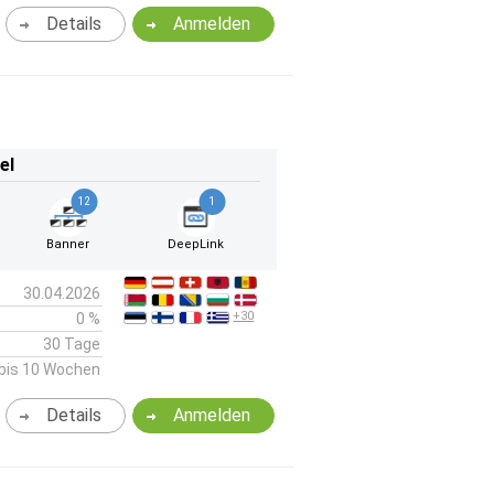
Details
Anmelden
el
12
1
Banner
DeepLink
30.04.2026
+30
0 %
30 Tage
bis 10 Wochen
Details
Anmelden