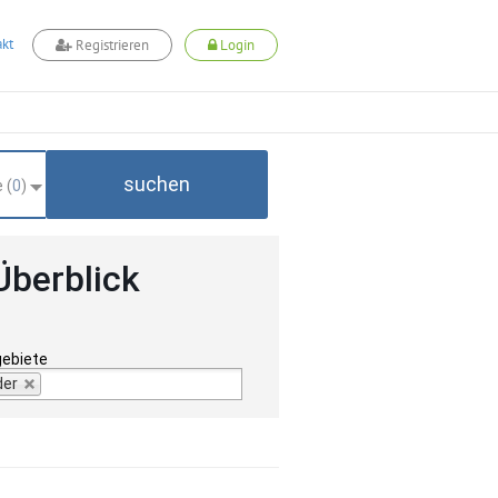
kt
Registrieren
Login
suchen
 (
0
)
Überblick
gebiete
der