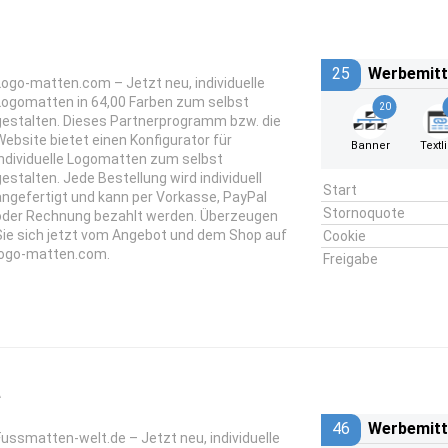
25
Werbemitt
Logo-matten.com – Jetzt neu, individuelle
Logomatten in 64,00 Farben zum selbst
20
gestalten. Dieses Partnerprogramm bzw. die
Website bietet einen Konfigurator für
Banner
Textl
individuelle Logomatten zum selbst
gestalten. Jede Bestellung wird individuell
Start
angefertigt und kann per Vorkasse, PayPal
Stornoquote
oder Rechnung bezahlt werden. Überzeugen
Sie sich jetzt vom Angebot und dem Shop auf
Cookie
logo-matten.com.
Freigabe
e
46
Werbemitt
Fussmatten-welt.de – Jetzt neu, individuelle